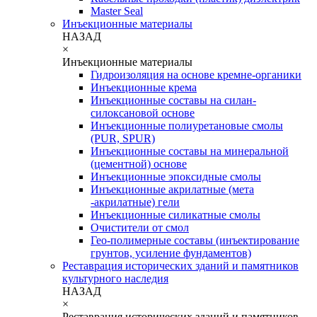
Master Seal
Инъекционные материалы
НАЗАД
×
Инъекционные материалы
Гидроизоляция на основе кремне-органики
Инъекционные крема
Инъекционные составы на силан-
силоксановой основе
Инъекционные полиуретановые смолы
(PUR, SPUR)
Инъекционные составы на минеральной
(цементной) основе
Инъекционные эпоксидные смолы
Инъекционные акрилатные (мета
-акрилатные) гели
Инъекционные силикатные смолы
Очистители от смол
Гео-полимерные составы (инъектирование
грунтов, усиление фундаментов)
Реставрация исторических зданий и памятников
культурного наследия
НАЗАД
×
Реставрация исторических зданий и памятников