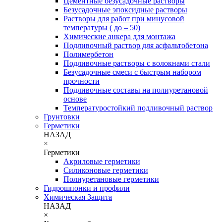
Цементные безусадочные растворы
Безусадочные эпоксидные растворы
Растворы для работ при минусовой
температуры ( до – 50)
Химические анкера для монтажа
Подливочный раствор для асфальтобетона
Полимербетон
Подливочные растворы с волокнами стали
Безусадочные смеси с быстрым набором
прочности
Подливочные составы на полиуретановой
основе
Температуростойкий подливочный раствор
Грунтовки
Герметики
НАЗАД
×
Герметики
Акриловые герметики
Силиконовые герметики
Полиуретановые герметики
Гидрошпонки и профили
Химическая Защита
НАЗАД
×