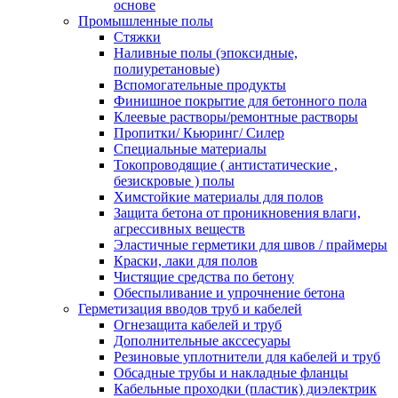
основе
Промышленные полы
Стяжки
Наливные полы (эпоксидные,
полиуретановые)
Вспомогательные продукты
Финишное покрытие для бетонного пола
Клеевые растворы/ремонтные растворы
Пропитки/ Кьюринг/ Силер
Специальные материалы
Токопроводящие ( антистатические ,
безискровые ) полы
Химстойкие материалы для полов
Защита бетона от проникновения влаги,
агрессивных веществ
Эластичные герметики для швов / праймеры
Краски, лаки для полов
Чистящие средства по бетону
Обеспыливание и упрочнение бетона
Герметизация вводов труб и кабелей
Огнезащита кабелей и труб
Дополнительные акссесуары
Резиновые уплотнители для кабелей и труб
Обсадные трубы и накладные фланцы
Кабельные проходки (пластик) диэлектрик