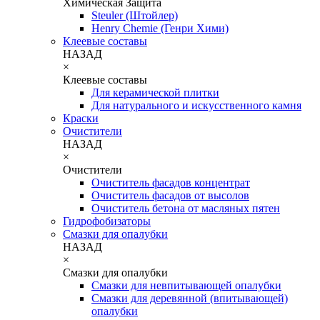
Химическая Защита
Steuler (Штойлер)
Henry Chemie (Генри Хими)
Клеевые составы
НАЗАД
×
Клеевые составы
Для керамической плитки
Для натурального и искусственного камня
Краски
Очистители
НАЗАД
×
Очистители
Очиститель фасадов концентрат
Очиститель фасадов от высолов
Очиститель бетона от масляных пятен
Гидрофобизаторы
Смазки для опалубки
НАЗАД
×
Смазки для опалубки
Смазки для невпитывающей опалубки
Смазки для деревянной (впитывающей)
опалубки