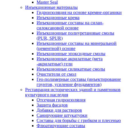
Master Seal
Инъекционные материалы
Гидроизоляция на основе кремне-органики
Инъекционные крема
Инъекционные составы на силан-
силоксановой основе
Инъекционные полиуретановые смолы
(PUR, SPUR)
Инъекционные составы на минеральной
(цементной) основе
Инъекционные эпоксидные смолы
Инъекционные акрилатные (мета
-акрилатные) гели
Инъекционные силикатные смолы
Очистители от смол
Гео-полимерные составы (инъектирование
грунтов, усиление фундаментов)
Реставрация исторических зданий и памятников
культурного наследия
Отсечная гидроизоляция
Защита фасадов
Добавки для растворов
Санирующие штукатурки
Составы для борьбы с грибком и плесенью
Флюатирующие составы