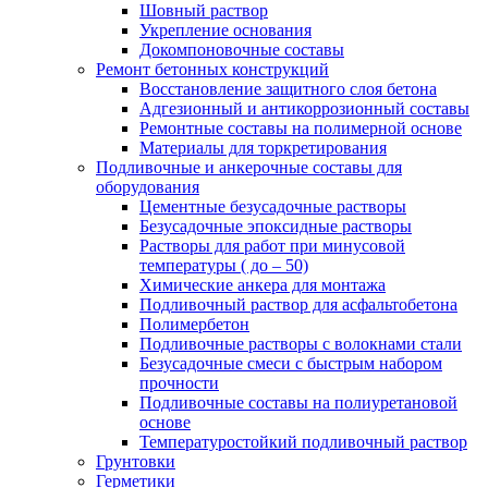
Шовный раствор
Укрепление основания
Докомпоновочные составы
Ремонт бетонных конструкций
Восстановление защитного слоя бетона
Адгезионный и антикоррозионный составы
Ремонтные составы на полимерной основе
Материалы для торкретирования
Подливочные и анкерочные составы для
оборудования
Цементные безусадочные растворы
Безусадочные эпоксидные растворы
Растворы для работ при минусовой
температуры ( до – 50)
Химические анкера для монтажа
Подливочный раствор для асфальтобетона
Полимербетон
Подливочные растворы с волокнами стали
Безусадочные смеси с быстрым набором
прочности
Подливочные составы на полиуретановой
основе
Температуростойкий подливочный раствор
Грунтовки
Герметики