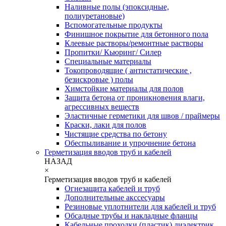
Наливные полы (эпоксидные,
полиуретановые)
Вспомогательные продукты
Финишное покрытие для бетонного пола
Клеевые растворы/ремонтные растворы
Пропитки/ Кьюринг/ Силер
Специальные материалы
Токопроводящие ( антистатические ,
безискровые ) полы
Химстойкие материалы для полов
Защита бетона от проникновения влаги,
агрессивных веществ
Эластичные герметики для швов / праймеры
Краски, лаки для полов
Чистящие средства по бетону
Обеспыливание и упрочнение бетона
Герметизация вводов труб и кабелей
НАЗАД
×
Герметизация вводов труб и кабелей
Огнезащита кабелей и труб
Дополнительные акссесуары
Резиновые уплотнители для кабелей и труб
Обсадные трубы и накладные фланцы
Кабельные проходки (пластик) диэлектрик