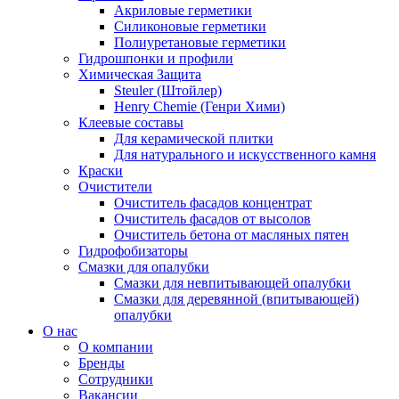
Акриловые герметики
Силиконовые герметики
Полиуретановые герметики
Гидрошпонки и профили
Химическая Защита
Steuler (Штойлер)
Henry Chemie (Генри Хими)
Клеевые составы
Для керамической плитки
Для натурального и искусственного камня
Краски
Очистители
Очиститель фасадов концентрат
Очиститель фасадов от высолов
Очиститель бетона от масляных пятен
Гидрофобизаторы
Смазки для опалубки
Смазки для невпитывающей опалубки
Смазки для деревянной (впитывающей)
опалубки
О нас
О компании
Бренды
Сотрудники
Вакансии