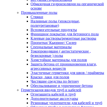
Обмазочная гидроизоляция на органической
основе
Промышленные полы
Стяжки
Наливные полы (эпоксидные,
полиуретановые)
Вспомогательные продукты
Финишное покрытие для бетонного пола
Клеевые растворы/ремонтные растворы
Пропитки/ Кьюринг/ Силер
Специальные материалы
Токопроводящие ( антистатические ,
безискровые ) полы
Химстойкие материалы для полов
Защита бетона от проникновения влаги,
агрессивных веществ
Эластичные герметики для швов / праймеры
Краски, лаки для полов
Чистящие средства по бетону
Обеспыливание и упрочнение бетона
Герметизация вводов труб и кабелей
Огнезащита кабелей и труб
Дополнительные акссесуары
Резиновые уплотнители для кабелей и труб