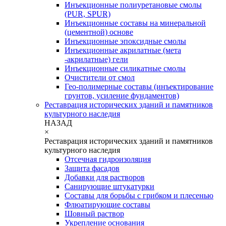
Инъекционные полиуретановые смолы
(PUR, SPUR)
Инъекционные составы на минеральной
(цементной) основе
Инъекционные эпоксидные смолы
Инъекционные акрилатные (мета
-акрилатные) гели
Инъекционные силикатные смолы
Очистители от смол
Гео-полимерные составы (инъектирование
грунтов, усиление фундаментов)
Реставрация исторических зданий и памятников
культурного наследия
НАЗАД
×
Реставрация исторических зданий и памятников
культурного наследия
Отсечная гидроизоляция
Защита фасадов
Добавки для растворов
Санирующие штукатурки
Составы для борьбы с грибком и плесенью
Флюатирующие составы
Шовный раствор
Укрепление основания