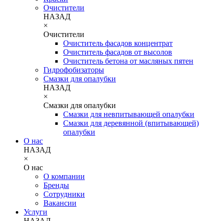
Очистители
НАЗАД
×
Очистители
Очиститель фасадов концентрат
Очиститель фасадов от высолов
Очиститель бетона от масляных пятен
Гидрофобизаторы
Смазки для опалубки
НАЗАД
×
Смазки для опалубки
Смазки для невпитывающей опалубки
Смазки для деревянной (впитывающей)
опалубки
О нас
НАЗАД
×
О нас
О компании
Бренды
Сотрудники
Вакансии
Услуги
НАЗАД