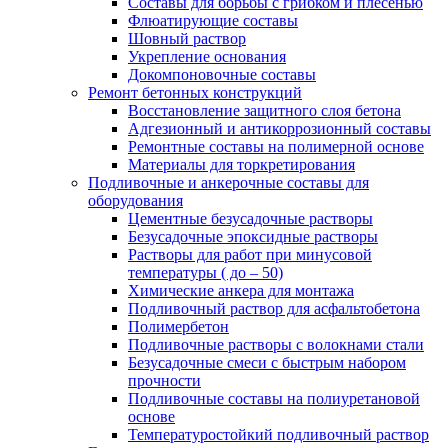
Составы для борьбы с грибком и плесенью
Флюатирующие составы
Шовный раствор
Укрепление основания
Докомпоновочные составы
Ремонт бетонных конструкций
Восстановление защитного слоя бетона
Адгезионный и антикоррозионный составы
Ремонтные составы на полимерной основе
Материалы для торкретирования
Подливочные и анкерочные составы для
оборудования
Цементные безусадочные растворы
Безусадочные эпоксидные растворы
Растворы для работ при минусовой
температуры ( до – 50)
Химические анкера для монтажа
Подливочный раствор для асфальтобетона
Полимербетон
Подливочные растворы с волокнами стали
Безусадочные смеси с быстрым набором
прочности
Подливочные составы на полиуретановой
основе
Температуростойкий подливочный раствор