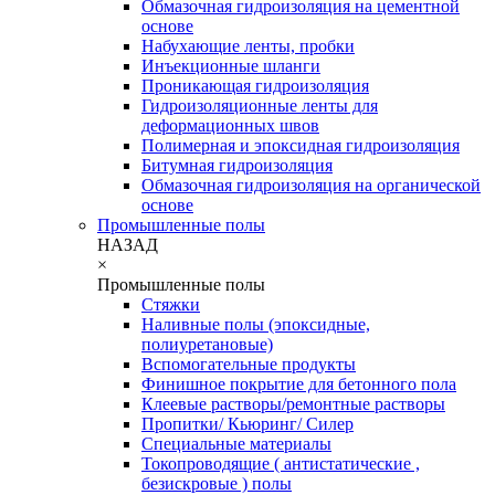
Обмазочная гидроизоляция на цементной
основе
Набухающие ленты, пробки
Инъекционные шланги
Проникающая гидроизоляция
Гидроизоляционные ленты для
деформационных швов
Полимерная и эпоксидная гидроизоляция
Битумная гидроизоляция
Обмазочная гидроизоляция на органической
основе
Промышленные полы
НАЗАД
×
Промышленные полы
Стяжки
Наливные полы (эпоксидные,
полиуретановые)
Вспомогательные продукты
Финишное покрытие для бетонного пола
Клеевые растворы/ремонтные растворы
Пропитки/ Кьюринг/ Силер
Специальные материалы
Токопроводящие ( антистатические ,
безискровые ) полы