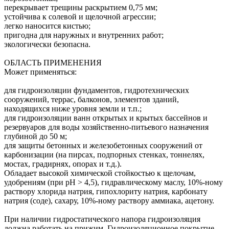
перекрывает трещины раскрытием 0,75 мм;
устойчива к солевой и щелочной агрессии;
легко наносится кистью;
пригодна для наружных и внутренних работ;
экологически безопасна.
ОБЛАСТЬ ПРИМЕНЕНИЯ
Может применяться:
для гидроизоляции фундаментов, гидротехнических
сооружений, террас, балконов, элементов зданий,
находящихся ниже уровня земли и т.п.;
для гидроизоляции ванн открытых и крытых бассейнов и
резервуаров для воды хозяйственно-питьевого назначения
глубиной до 50 м;
для защиты бетонных и железобетонных сооружений от
карбонизации (на пирсах, подпорных стенках, тоннелях,
мостах, градирнях, опорах и т.д.).
Обладает высокой химической стойкостью к щелочам,
удобрениям (при pH > 4,5), гидравлическому маслу, 10%-ному
раствору хлорида натрия, гипохлориту натрия, карбонату
натрия (соде), сахару, 10%-ному раствору аммиака, ацетону.
При наличии гидростатического напора гидроизоляция
должна работать на прижим. Гидроизоляционное покрытие