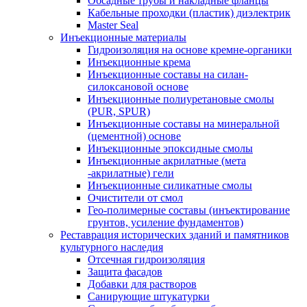
Обсадные трубы и накладные фланцы
Кабельные проходки (пластик) диэлектрик
Master Seal
Инъекционные материалы
Гидроизоляция на основе кремне-органики
Инъекционные крема
Инъекционные составы на силан-
силоксановой основе
Инъекционные полиуретановые смолы
(PUR, SPUR)
Инъекционные составы на минеральной
(цементной) основе
Инъекционные эпоксидные смолы
Инъекционные акрилатные (мета
-акрилатные) гели
Инъекционные силикатные смолы
Очистители от смол
Гео-полимерные составы (инъектирование
грунтов, усиление фундаментов)
Реставрация исторических зданий и памятников
культурного наследия
Отсечная гидроизоляция
Защита фасадов
Добавки для растворов
Санирующие штукатурки