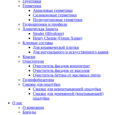
Грунтовки
Герметики
Акриловые герметики
Силиконовые герметики
Полиуретановые герметики
Гидрошпонки и профили
Химическая Защита
Steuler (Штойлер)
Henry Chemie (Генри Хими)
Клеевые составы
Для керамической плитки
Для натурального и искусственного камня
Краски
Очистители
Очиститель фасадов концентрат
Очиститель фасадов от высолов
Очиститель бетона от масляных пятен
Гидрофобизаторы
Смазки для опалубки
Смазки для невпитывающей опалубки
Смазки для деревянной (впитывающей)
опалубки
О нас
О компании
Бренды