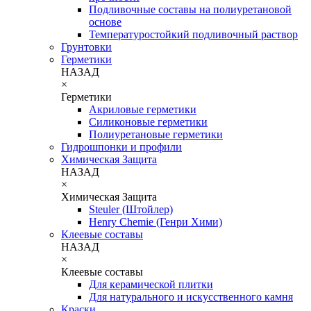
Подливочные составы на полиуретановой
основе
Температуростойкий подливочный раствор
Грунтовки
Герметики
НАЗАД
×
Герметики
Акриловые герметики
Силиконовые герметики
Полиуретановые герметики
Гидрошпонки и профили
Химическая Защита
НАЗАД
×
Химическая Защита
Steuler (Штойлер)
Henry Chemie (Генри Хими)
Клеевые составы
НАЗАД
×
Клеевые составы
Для керамической плитки
Для натурального и искусственного камня
Краски