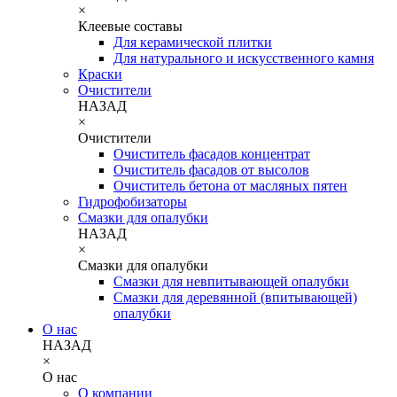
×
Клеевые составы
Для керамической плитки
Для натурального и искусственного камня
Краски
Очистители
НАЗАД
×
Очистители
Очиститель фасадов концентрат
Очиститель фасадов от высолов
Очиститель бетона от масляных пятен
Гидрофобизаторы
Смазки для опалубки
НАЗАД
×
Смазки для опалубки
Смазки для невпитывающей опалубки
Смазки для деревянной (впитывающей)
опалубки
О нас
НАЗАД
×
О нас
О компании