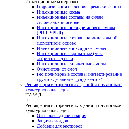
Инъекционные материалы
Гидроизоляция на основе кремне-органики
Инъекционные крема
Инъекционные составы на силан-
силоксановой основе
Инъекционные полиуретановые смолы
(PUR, SPUR)
Инъекционные составы на минеральной
(цементной) основе
Инъекционные эпоксидные смолы
Инъекционные акрилатные (мета
-акрилатные) гели
Инъекционные силикатные смолы
Очистители от смол
Гео-полимерные составы (инъектирование
грунтов, усиление фундаментов)
Реставрация исторических зданий и памятников
культурного наследия
НАЗАД
×
Реставрация исторических зданий и памятников
культурного наследия
Отсечная гидроизоляция
Защита фасадов
Добавки для растворов