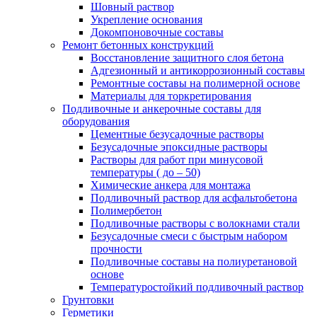
Шовный раствор
Укрепление основания
Докомпоновочные составы
Ремонт бетонных конструкций
Восстановление защитного слоя бетона
Адгезионный и антикоррозионный составы
Ремонтные составы на полимерной основе
Материалы для торкретирования
Подливочные и анкерочные составы для
оборудования
Цементные безусадочные растворы
Безусадочные эпоксидные растворы
Растворы для работ при минусовой
температуры ( до – 50)
Химические анкера для монтажа
Подливочный раствор для асфальтобетона
Полимербетон
Подливочные растворы с волокнами стали
Безусадочные смеси с быстрым набором
прочности
Подливочные составы на полиуретановой
основе
Температуростойкий подливочный раствор
Грунтовки
Герметики