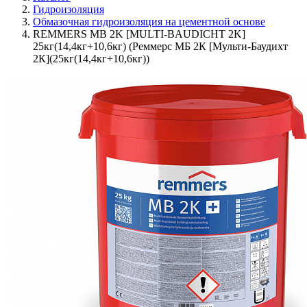
Гидроизоляция
Обмазочная гидроизоляция на цементной основе
REMMERS MB 2K [MULTI-BAUDICHT 2K]
25кг(14,4кг+10,6кг) (Реммерс МБ 2К [Мульти-Баудихт
2К](25кг(14,4кг+10,6кг))