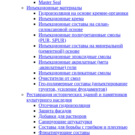
Master Seal
Инъекционные материалы
Гидроизоляция на основе кремне-органики
Инъекционные крема
Инъекционные составы на силан-
силоксановой основе
Инъекционные полиуретановые смолы
(PUR, SPUR)
Инъекционные составы на минеральной
(цементной) основе
Инъекционные эпоксидные смолы
Инъекционные акрилатные (мета
-акрилатные) гели
Инъекционные силикатные смолы
Очистители от смол
Гео-полимерные составы (инъектирование
грунтов, усиление фундаментов)
Реставрация исторических зданий и памятников
культурного наследия
Отсечная гидроизоляция
Защита фасадов
Добавки для растворов
Санирующие штукатурки
Составы для борьбы с грибком и плесенью
Флюатирующие составы