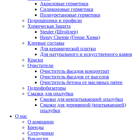
Акриловые герметики
Силиконовые герметики
Полиуретановые герметики
Гидрошпонки и профили
Химическая Защита
Steuler (Штойлер)
Henry Chemie (Генри Хими)
Клеевые составы
Для керамической плитки
Для натурального и искусственного камня
Краски
Очистители
Очиститель фасадов концентрат
Очиститель фасадов от высолов
Очиститель бетона от масляных пятен
Гидрофобизаторы
Смазки для опалубки
Смазки для невпитывающей опалубки
Смазки для деревянной (впитывающей)
опалубки
О нас
О компании
Бренды
Сотрудники
Вакансии