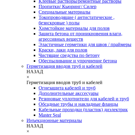
Клеевые растворы/ремонтные растворы
Пропитки/ Кьюринг/ Силер
Специальные материалы
Токопроводящие ( антистатические ,
безискровые ) полы
Химстойкие материалы для полов
Защита бетона от проникновения влаги,
агрессивных веществ
Эластичные герметики для швов / праймеры
Краски, лаки для полов
Чистящие средства по бетону
Обеспыливание и упрочнение бетона
Герметизация вводов труб и кабелей
НАЗАД
×
Герметизация вводов труб и кабелей
Огнезащита кабелей и труб
Дополнительные акссесуары
Резиновые уплотнители для кабелей и труб
Обсадные трубы и накладные фланцы
Кабельные проходки (пластик) диэлектрик
Master Seal
Инъекционные материалы
НАЗАД
×