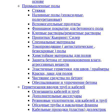
основе
Промышленные полы
Стяжки
Наливные полы (эпоксидные,
полиуретановые)
Вспомогательные продукты
Финишное покрытие для бетонного пола
Клеевые растворы/ремонтные растворы
Пропитки/ Кьюринг/ Силер
Специальные материалы
Токопроводящие ( антистатические ,
безискровые ) полы
Химстойкие материалы для полов
Защита бетона от проникновения влаги,
агрессивных веществ
Эластичные герметики для швов / праймеры
Краски, лаки для полов
Чистящие средства по бетону
Обеспыливание и упрочнение бетона
Герметизация вводов труб и кабелей
Огнезащита кабелей и труб
Дополнительные акссесуары
Резиновые уплотнители для кабелей и труб
Обсадные трубы и накладные фланцы
Кабельные проходки (пластик) диэлектрик