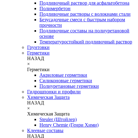
Подливочный раствор для асфальтобетона
Полимербетон
Подливочные растворы с волокнами стали
Безусадочные смеси с быстрым набором
прочности
Подливочные составы на полиуретановой
основе
Температуростойкий подливочный раствор
Грунтовки
Герметики
НАЗАД
×
Герметики
Акриловые герметики
Силиконовые герметики
Полиуретановые герметики
Гидрошпонки и профили
Химическая Защита
НАЗАД
×
Химическая Защита
Steuler (Штойлер)
Henry Chemie (Генри Хими)
Клеевые составы
НАЗАД