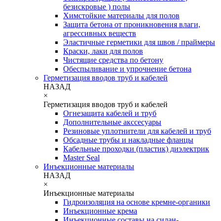
безискровые ) полы
Химстойкие материалы для полов
Защита бетона от проникновения влаги,
агрессивных веществ
Эластичные герметики для швов / праймеры
Краски, лаки для полов
Чистящие средства по бетону
Обеспыливание и упрочнение бетона
Герметизация вводов труб и кабелей
НАЗАД
×
Герметизация вводов труб и кабелей
Огнезащита кабелей и труб
Дополнительные акссесуары
Резиновые уплотнители для кабелей и труб
Обсадные трубы и накладные фланцы
Кабельные проходки (пластик) диэлектрик
Master Seal
Инъекционные материалы
НАЗАД
×
Инъекционные материалы
Гидроизоляция на основе кремне-органики
Инъекционные крема
Инъекционные составы на силан-