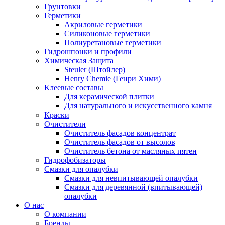
Грунтовки
Герметики
Акриловые герметики
Силиконовые герметики
Полиуретановые герметики
Гидрошпонки и профили
Химическая Защита
Steuler (Штойлер)
Henry Chemie (Генри Хими)
Клеевые составы
Для керамической плитки
Для натурального и искусственного камня
Краски
Очистители
Очиститель фасадов концентрат
Очиститель фасадов от высолов
Очиститель бетона от масляных пятен
Гидрофобизаторы
Смазки для опалубки
Смазки для невпитывающей опалубки
Смазки для деревянной (впитывающей)
опалубки
О нас
О компании
Бренды