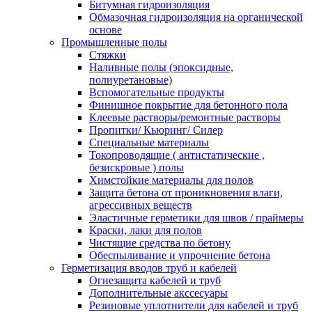
Битумная гидроизоляция
Обмазочная гидроизоляция на органической
основе
Промышленные полы
Стяжки
Наливные полы (эпоксидные,
полиуретановые)
Вспомогательные продукты
Финишное покрытие для бетонного пола
Клеевые растворы/ремонтные растворы
Пропитки/ Кьюринг/ Силер
Специальные материалы
Токопроводящие ( антистатические ,
безискровые ) полы
Химстойкие материалы для полов
Защита бетона от проникновения влаги,
агрессивных веществ
Эластичные герметики для швов / праймеры
Краски, лаки для полов
Чистящие средства по бетону
Обеспыливание и упрочнение бетона
Герметизация вводов труб и кабелей
Огнезащита кабелей и труб
Дополнительные акссесуары
Резиновые уплотнители для кабелей и труб