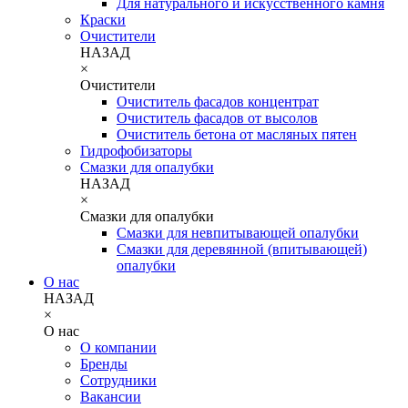
Для натурального и искусственного камня
Краски
Очистители
НАЗАД
×
Очистители
Очиститель фасадов концентрат
Очиститель фасадов от высолов
Очиститель бетона от масляных пятен
Гидрофобизаторы
Смазки для опалубки
НАЗАД
×
Смазки для опалубки
Смазки для невпитывающей опалубки
Смазки для деревянной (впитывающей)
опалубки
О нас
НАЗАД
×
О нас
О компании
Бренды
Сотрудники
Вакансии