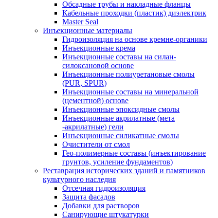
Обсадные трубы и накладные фланцы
Кабельные проходки (пластик) диэлектрик
Master Seal
Инъекционные материалы
Гидроизоляция на основе кремне-органики
Инъекционные крема
Инъекционные составы на силан-
силоксановой основе
Инъекционные полиуретановые смолы
(PUR, SPUR)
Инъекционные составы на минеральной
(цементной) основе
Инъекционные эпоксидные смолы
Инъекционные акрилатные (мета
-акрилатные) гели
Инъекционные силикатные смолы
Очистители от смол
Гео-полимерные составы (инъектирование
грунтов, усиление фундаментов)
Реставрация исторических зданий и памятников
культурного наследия
Отсечная гидроизоляция
Защита фасадов
Добавки для растворов
Санирующие штукатурки