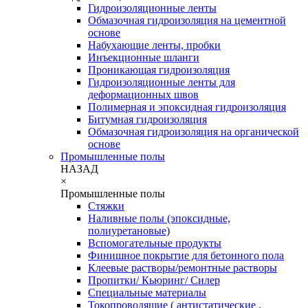
Гидроизоляционные ленты
Обмазочная гидроизоляция на цементной
основе
Набухающие ленты, пробки
Инъекционные шланги
Проникающая гидроизоляция
Гидроизоляционные ленты для
деформационных швов
Полимерная и эпоксидная гидроизоляция
Битумная гидроизоляция
Обмазочная гидроизоляция на органической
основе
Промышленные полы
НАЗАД
×
Промышленные полы
Стяжки
Наливные полы (эпоксидные,
полиуретановые)
Вспомогательные продукты
Финишное покрытие для бетонного пола
Клеевые растворы/ремонтные растворы
Пропитки/ Кьюринг/ Силер
Специальные материалы
Токопроводящие ( антистатические ,