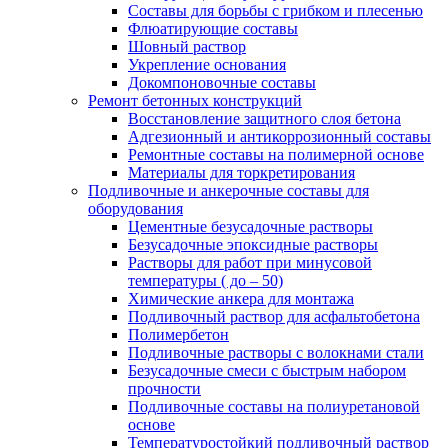
Составы для борьбы с грибком и плесенью
Флюатирующие составы
Шовный раствор
Укрепление основания
Докомпоновочные составы
Ремонт бетонных конструкций
Восстановление защитного слоя бетона
Адгезионный и антикоррозионный составы
Ремонтные составы на полимерной основе
Материалы для торкретирования
Подливочные и анкерочные составы для
оборудования
Цементные безусадочные растворы
Безусадочные эпоксидные растворы
Растворы для работ при минусовой
температуры ( до – 50)
Химические анкера для монтажа
Подливочный раствор для асфальтобетона
Полимербетон
Подливочные растворы с волокнами стали
Безусадочные смеси с быстрым набором
прочности
Подливочные составы на полиуретановой
основе
Температуростойкий подливочный раствор