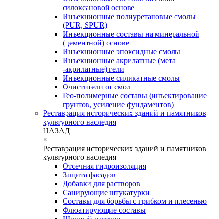
силоксановой основе
Инъекционные полиуретановые смолы
(PUR, SPUR)
Инъекционные составы на минеральной
(цементной) основе
Инъекционные эпоксидные смолы
Инъекционные акрилатные (мета
-акрилатные) гели
Инъекционные силикатные смолы
Очистители от смол
Гео-полимерные составы (инъектирование
грунтов, усиление фундаментов)
Реставрация исторических зданий и памятников
культурного наследия
НАЗАД
×
Реставрация исторических зданий и памятников
культурного наследия
Отсечная гидроизоляция
Защита фасадов
Добавки для растворов
Санирующие штукатурки
Составы для борьбы с грибком и плесенью
Флюатирующие составы
Шовный раствор