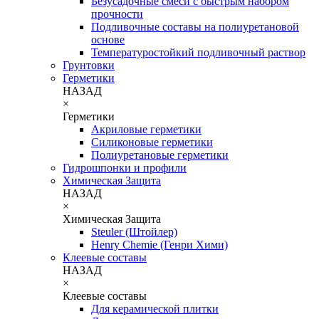
Безусадочные смеси с быстрым набором
прочности
Подливочные составы на полиуретановой
основе
Температуростойкий подливочный раствор
Грунтовки
Герметики
НАЗАД
×
Герметики
Акриловые герметики
Силиконовые герметики
Полиуретановые герметики
Гидрошпонки и профили
Химическая Защита
НАЗАД
×
Химическая Защита
Steuler (Штойлер)
Henry Chemie (Генри Хими)
Клеевые составы
НАЗАД
×
Клеевые составы
Для керамической плитки