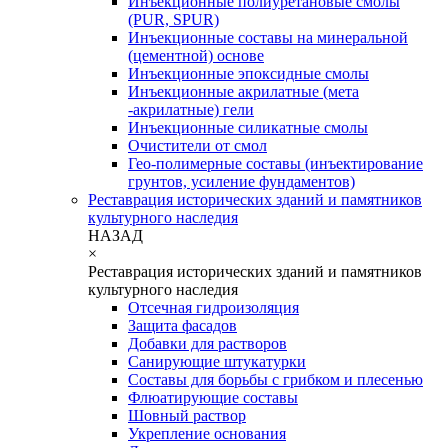
Инъекционные полиуретановые смолы
(PUR, SPUR)
Инъекционные составы на минеральной
(цементной) основе
Инъекционные эпоксидные смолы
Инъекционные акрилатные (мета
-акрилатные) гели
Инъекционные силикатные смолы
Очистители от смол
Гео-полимерные составы (инъектирование
грунтов, усиление фундаментов)
Реставрация исторических зданий и памятников
культурного наследия
НАЗАД
×
Реставрация исторических зданий и памятников
культурного наследия
Отсечная гидроизоляция
Защита фасадов
Добавки для растворов
Санирующие штукатурки
Составы для борьбы с грибком и плесенью
Флюатирующие составы
Шовный раствор
Укрепление основания