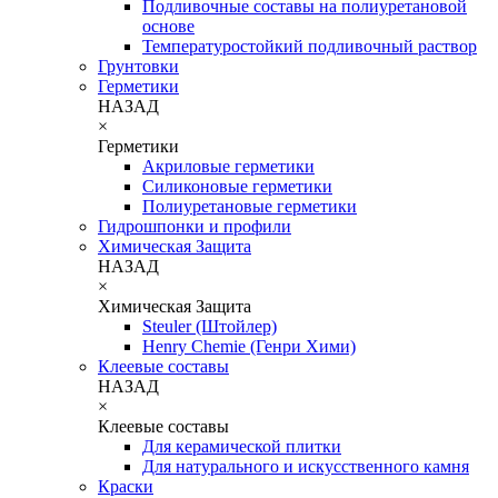
Подливочные составы на полиуретановой
основе
Температуростойкий подливочный раствор
Грунтовки
Герметики
НАЗАД
×
Герметики
Акриловые герметики
Силиконовые герметики
Полиуретановые герметики
Гидрошпонки и профили
Химическая Защита
НАЗАД
×
Химическая Защита
Steuler (Штойлер)
Henry Chemie (Генри Хими)
Клеевые составы
НАЗАД
×
Клеевые составы
Для керамической плитки
Для натурального и искусственного камня
Краски