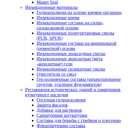
Master Seal
Инъекционные материалы
Гидроизоляция на основе кремне-органики
Инъекционные крема
Инъекционные составы на силан-
силоксановой основе
Инъекционные полиуретановые смолы
(PUR, SPUR)
Инъекционные составы на минеральной
(цементной) основе
Инъекционные эпоксидные смолы
Инъекционные акрилатные (мета
-акрилатные) гели
Инъекционные силикатные смолы
Очистители от смол
Гео-полимерные составы (инъектирование
грунтов, усиление фундаментов)
Реставрация исторических зданий и памятников
культурного наследия
Отсечная гидроизоляция
Защита фасадов
Добавки для растворов
Санирующие штукатурки
Составы для борьбы с грибком и плесенью
Флюатирующие составы