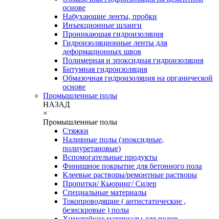
основе
Набухающие ленты, пробки
Инъекционные шланги
Проникающая гидроизоляция
Гидроизоляционные ленты для
деформационных швов
Полимерная и эпоксидная гидроизоляция
Битумная гидроизоляция
Обмазочная гидроизоляция на органической
основе
Промышленные полы
НАЗАД
×
Промышленные полы
Стяжки
Наливные полы (эпоксидные,
полиуретановые)
Вспомогательные продукты
Финишное покрытие для бетонного пола
Клеевые растворы/ремонтные растворы
Пропитки/ Кьюринг/ Силер
Специальные материалы
Токопроводящие ( антистатические ,
безискровые ) полы
Химстойкие материалы для полов