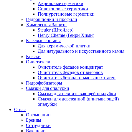
Акриловые герметики
Силиконовые герметики
Полиуретановые герметики
Гидрошпонки и профили
Химическая Защита
Steuler (Штойлер)
Henry Chemie (Генри Хими)
Клеевые составы
Для керамической плитки
Для натурального и искусственного камня
Краски
Очистители
Очиститель фасадов концентрат
Очиститель фасадов от высолов
Очиститель бетона от масляных пятен
Гидрофобизаторы
Смазки для опалубки
Смазки для невпитывающей опалубки
Смазки для деревянной (впитывающей)
опалубки
О нас
О компании
Бренды
Сотрудники
Вакансии