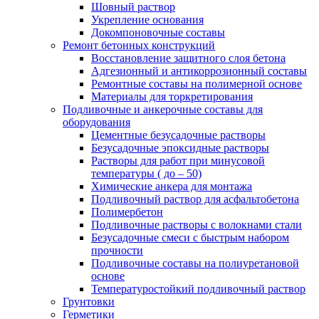
Шовный раствор
Укрепление основания
Докомпоновочные составы
Ремонт бетонных конструкций
Восстановление защитного слоя бетона
Адгезионный и антикоррозионный составы
Ремонтные составы на полимерной основе
Материалы для торкретирования
Подливочные и анкерочные составы для
оборудования
Цементные безусадочные растворы
Безусадочные эпоксидные растворы
Растворы для работ при минусовой
температуры ( до – 50)
Химические анкера для монтажа
Подливочный раствор для асфальтобетона
Полимербетон
Подливочные растворы с волокнами стали
Безусадочные смеси с быстрым набором
прочности
Подливочные составы на полиуретановой
основе
Температуростойкий подливочный раствор
Грунтовки
Герметики