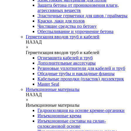
Защита бетона от проникновения влаги,
агрессивных веществ
Эластичные герметики для швов / праймеры
Краски, лаки для полов
Чистящие средства по бетону
Обеспыливание и упрочнение бетона
Герметизация вводов труб и кабелей
НАЗАД
×
Герметизация вводов труб и кабелей
Огнезащита кабелей и труб
Дополнительные акссесуары
Резиновые уплотнители для кабелей и труб
Обсадные трубы и накладные фланцы
Кабельные проходки (пластик) диэлектрик
Master Seal
Инъекционные материалы
НАЗАД
×
Инъекционные материалы
Гидроизоляция на основе кремне-органики
Инъекционные крема
Инъекционные составы на силан-
силоксановой основе