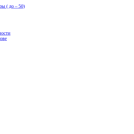
ы ( до – 50)
ности
ове