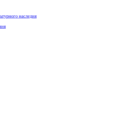
льтурного наследия
ния