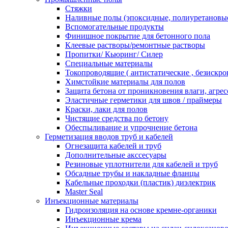
Стяжки
Наливные полы (эпоксидные, полиуретановы
Вспомогательные продукты
Финишное покрытие для бетонного пола
Клеевые растворы/ремонтные растворы
Пропитки/ Кьюринг/ Силер
Специальные материалы
Токопроводящие ( антистатические , безискро
Химстойкие материалы для полов
Защита бетона от проникновения влаги, агре
Эластичные герметики для швов / праймеры
Краски, лаки для полов
Чистящие средства по бетону
Обеспыливание и упрочнение бетона
Герметизация вводов труб и кабелей
Огнезащита кабелей и труб
Дополнительные акссесуары
Резиновые уплотнители для кабелей и труб
Обсадные трубы и накладные фланцы
Кабельные проходки (пластик) диэлектрик
Master Seal
Инъекционные материалы
Гидроизоляция на основе кремне-органики
Инъекционные крема