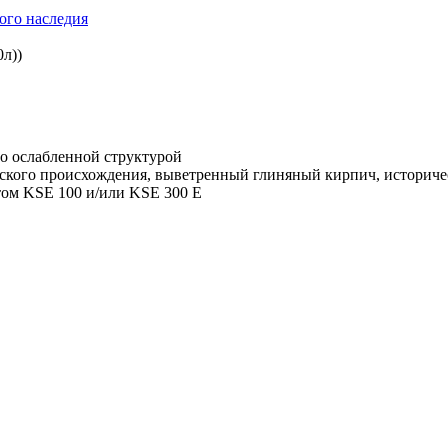
ого наследия
л))
но ослабленной структурой
ского происхождения, выветренный глиняный кирпич, историче
том KSE 100 и/или KSE 300 E