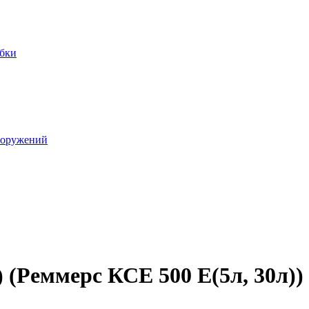
убки
ооружений
(Реммерс КСЕ 500 Е(5л, 30л))