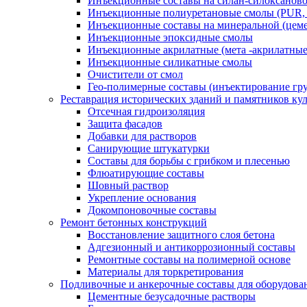
Инъекционные составы на силан-силоксаново
Инъекционные полиуретановые смолы (PUR,
Инъекционные составы на минеральной (цеме
Инъекционные эпоксидные смолы
Инъекционные акрилатные (мета -акрилатные
Инъекционные силикатные смолы
Очистители от смол
Гео-полимерные составы (инъектирование гр
Реставрация исторических зданий и памятников ку
Отсечная гидроизоляция
Защита фасадов
Добавки для растворов
Санирующие штукатурки
Составы для борьбы с грибком и плесенью
Флюатирующие составы
Шовный раствор
Укрепление основания
Докомпоновочные составы
Ремонт бетонных конструкций
Восстановление защитного слоя бетона
Адгезионный и антикоррозионный составы
Ремонтные составы на полимерной основе
Материалы для торкретирования
Подливочные и анкерочные составы для оборудова
Цементные безусадочные растворы