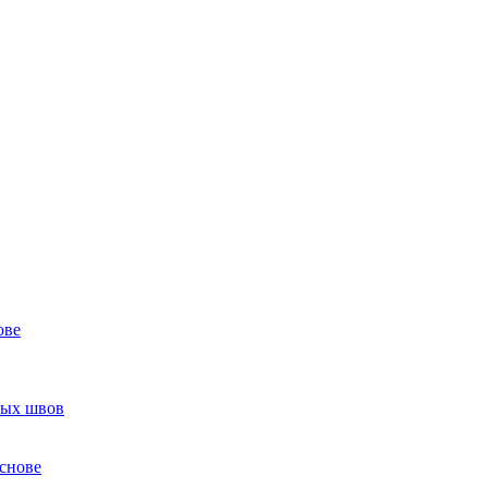
ове
ных швов
снове