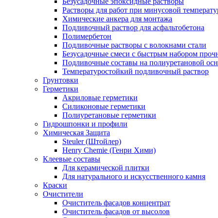
Безусадочные эпоксидные растворы
Растворы для работ при минусовой температур
Химические анкера для монтажа
Подливочный раствор для асфальтобетона
Полимербетон
Подливочные растворы с волокнами стали
Безусадочные смеси с быстрым набором проч
Подливочные составы на полиуретановой осн
Температуростойкий подливочный раствор
Грунтовки
Герметики
Акриловые герметики
Силиконовые герметики
Полиуретановые герметики
Гидрошпонки и профили
Химическая Защита
Steuler (Штойлер)
Henry Chemie (Генри Хими)
Клеевые составы
Для керамической плитки
Для натурального и искусственного камня
Краски
Очистители
Очиститель фасадов концентрат
Очиститель фасадов от высолов