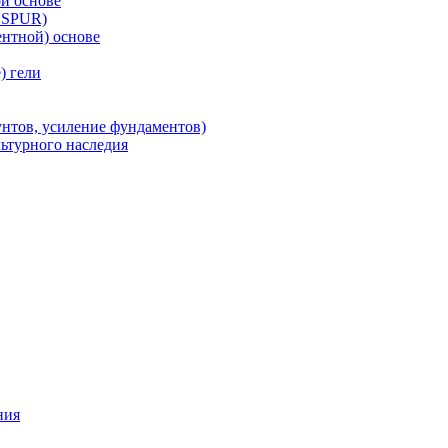
й основе
 SPUR)
нтной) основе
) гели
унтов, усиление фундаментов)
льтурного наследия
ния