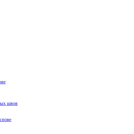
ове
ных швов
снове