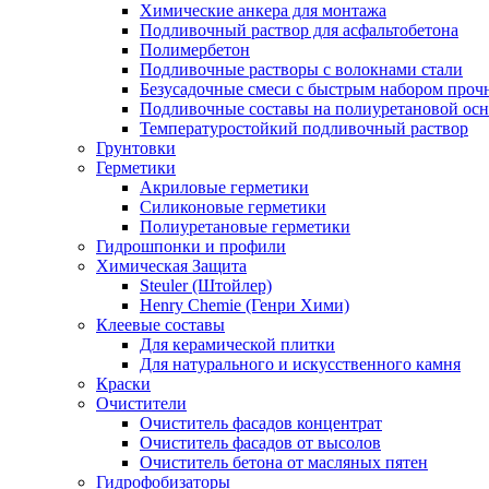
Химические анкера для монтажа
Подливочный раствор для асфальтобетона
Полимербетон
Подливочные растворы с волокнами стали
Безусадочные смеси с быстрым набором проч
Подливочные составы на полиуретановой осн
Температуростойкий подливочный раствор
Грунтовки
Герметики
Акриловые герметики
Силиконовые герметики
Полиуретановые герметики
Гидрошпонки и профили
Химическая Защита
Steuler (Штойлер)
Henry Chemie (Генри Хими)
Клеевые составы
Для керамической плитки
Для натурального и искусственного камня
Краски
Очистители
Очиститель фасадов концентрат
Очиститель фасадов от высолов
Очиститель бетона от масляных пятен
Гидрофобизаторы