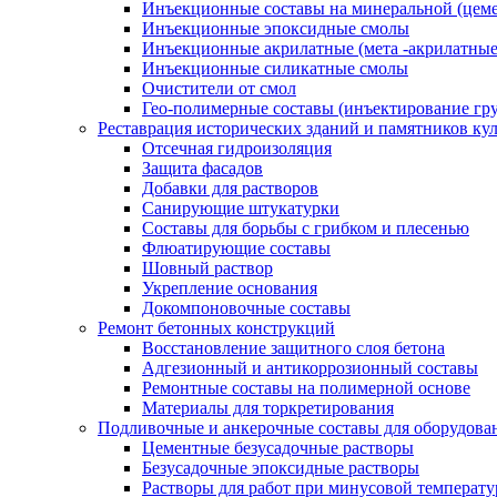
Инъекционные составы на минеральной (цеме
Инъекционные эпоксидные смолы
Инъекционные акрилатные (мета -акрилатные
Инъекционные силикатные смолы
Очистители от смол
Гео-полимерные составы (инъектирование гр
Реставрация исторических зданий и памятников ку
Отсечная гидроизоляция
Защита фасадов
Добавки для растворов
Санирующие штукатурки
Составы для борьбы с грибком и плесенью
Флюатирующие составы
Шовный раствор
Укрепление основания
Докомпоновочные составы
Ремонт бетонных конструкций
Восстановление защитного слоя бетона
Адгезионный и антикоррозионный составы
Ремонтные составы на полимерной основе
Материалы для торкретирования
Подливочные и анкерочные составы для оборудова
Цементные безусадочные растворы
Безусадочные эпоксидные растворы
Растворы для работ при минусовой температур