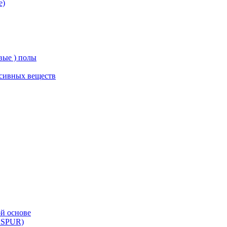
е)
вые ) полы
ссивных веществ
й основе
 SPUR)