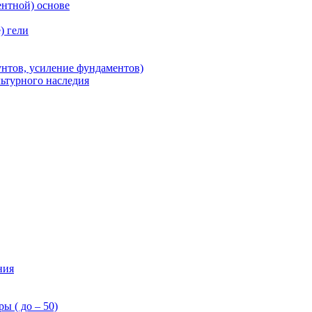
нтной) основе
) гели
унтов, усиление фундаментов)
льтурного наследия
ния
ы ( до – 50)