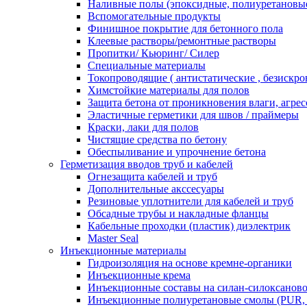
Наливные полы (эпоксидные, полиуретановы
Вспомогательные продукты
Финишное покрытие для бетонного пола
Клеевые растворы/ремонтные растворы
Пропитки/ Кьюринг/ Силер
Специальные материалы
Токопроводящие ( антистатические , безискро
Химстойкие материалы для полов
Защита бетона от проникновения влаги, агре
Эластичные герметики для швов / праймеры
Краски, лаки для полов
Чистящие средства по бетону
Обеспыливание и упрочнение бетона
Герметизация вводов труб и кабелей
Огнезащита кабелей и труб
Дополнительные акссесуары
Резиновые уплотнители для кабелей и труб
Обсадные трубы и накладные фланцы
Кабельные проходки (пластик) диэлектрик
Master Seal
Инъекционные материалы
Гидроизоляция на основе кремне-органики
Инъекционные крема
Инъекционные составы на силан-силоксаново
Инъекционные полиуретановые смолы (PUR,