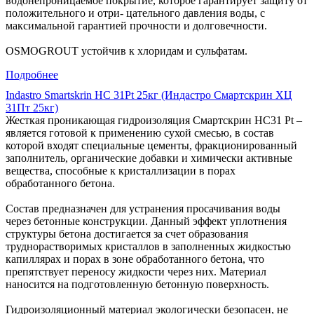
водонепроницаемое покрытие, которое гарантирует защиту от
положительного и отри- цательного давления воды, с
максимальной гарантией прочности и долговечности.
OSMOGROUT устойчив к хлоридам и сульфатам.
Подробнее
Indastro Smartskrin HC 31Pt 25кг (Индастро Смартскрин ХЦ
31Пт 25кг)
Жесткая проникающая гидроизоляция Смартскрин HC31 Pt –
является готовой к применению сухой смесью, в состав
которой входят специальные цементы, фракционированный
заполнитель, органические добавки и химически активные
вещества, способные к кристаллизации в порах
обработанного бетона.
Состав предназначен для устранения просачивания воды
через бетонные конструкции. Данный эффект уплотнения
структуры бетона достигается за счет образования
труднорастворимых кристаллов в заполненных жидкостью
капиллярах и порах в зоне обработанного бетона, что
препятствует переносу жидкости через них. Материал
наносится на подготовленную бетонную поверхность.
Гидроизоляционный материал экологически безопасен, не