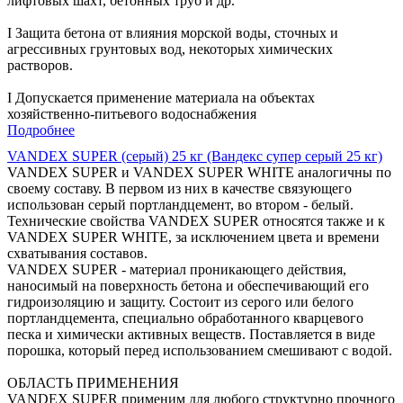
лифтовых шахт, бетонных труб и др.
І Защита бетона от влияния морской воды, сточных и
агрессивных грунтовых вод, некоторых химических
растворов.
І Допускается применение материала на объектах
хозяйственно-питьевого водоснабжения
Подробнее
VANDEX SUPER (серый) 25 кг (Вандекс супер серый 25 кг)
VANDEX SUPER и VANDEX SUPER WHITE аналогичны по
своему составу. В первом из них в качестве связующего
использован серый портландцемент, во втором - белый.
Технические свойства VANDEX SUPER относятся также и к
VANDEX SUPER WHITE, за исключением цвета и времени
схватывания составов.
VANDEX SUPER - материал проникающего действия,
наносимый на поверхность бетона и обеспечивающий его
гидроизоляцию и защиту. Состоит из серого или белого
портландцемента, специально обработанного кварцевого
песка и химически активных веществ. Поставляется в виде
порошка, который перед использованием смешивают с водой.
ОБЛАСТЬ ПРИМЕНЕНИЯ
VANDEX SUPER применим для любого структурно прочного