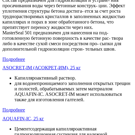
Состав предназначен для гидроизоляции и устране- ния
просачивания воды через бетонные конструк- ции. Эффект
уплотнения структуры бетона достига- ется за счет роста
труднорастворимых кристаллов в заполненных жидкостью
капиллярах и порах в зоне обработанного бетона, что
препятствует переносу жидкости через них.
MasterSeal 501 предназначен для нанесения на под-
готовленную бетонную поверхность в качестве рас- твора
либо в качестве сухой смеси посредством про- сыпки для
дополнительной гидроизоляции строи- тельных швов.
Подробнее
ASOCRET-IM (АСОКРЕТ-ИМ), 25 кг
Капилляроактивный раствор.
для водонепроницаемого заполнения открытых трещин
и полостей, обрабатываемых затем материалом
AQUAFIN-IC. ASOCRET-IM может использоваться
также для изготовления галтелей.
Подробнее
AQUAFIN-IC, 25 кг
Цементсодержащая капилляроактивная
гидроизоляционная суспензия для надежной