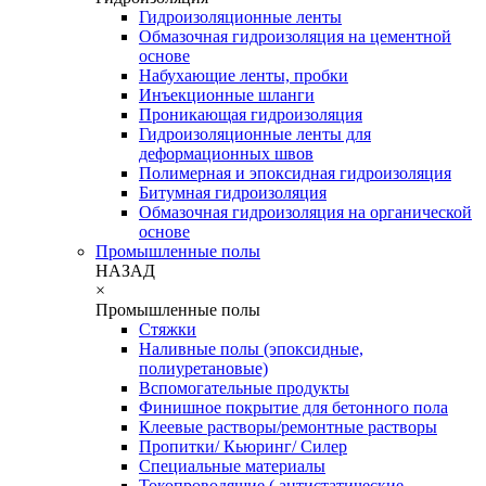
Гидроизоляционные ленты
Обмазочная гидроизоляция на цементной
основе
Набухающие ленты, пробки
Инъекционные шланги
Проникающая гидроизоляция
Гидроизоляционные ленты для
деформационных швов
Полимерная и эпоксидная гидроизоляция
Битумная гидроизоляция
Обмазочная гидроизоляция на органической
основе
Промышленные полы
НАЗАД
×
Промышленные полы
Стяжки
Наливные полы (эпоксидные,
полиуретановые)
Вспомогательные продукты
Финишное покрытие для бетонного пола
Клеевые растворы/ремонтные растворы
Пропитки/ Кьюринг/ Силер
Специальные материалы
Токопроводящие ( антистатические ,