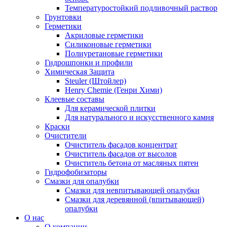
Температуростойкий подливочный раствор
Грунтовки
Герметики
Акриловые герметики
Силиконовые герметики
Полиуретановые герметики
Гидрошпонки и профили
Химическая Защита
Steuler (Штойлер)
Henry Chemie (Генри Хими)
Клеевые составы
Для керамической плитки
Для натурального и искусственного камня
Краски
Очистители
Очиститель фасадов концентрат
Очиститель фасадов от высолов
Очиститель бетона от масляных пятен
Гидрофобизаторы
Смазки для опалубки
Смазки для невпитывающей опалубки
Смазки для деревянной (впитывающей)
опалубки
О нас
О компании