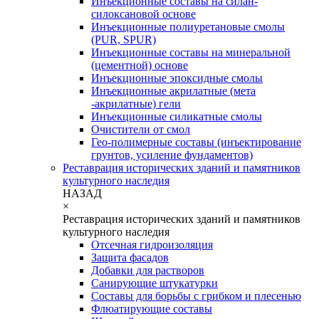
Инъекционные составы на силан-
силоксановой основе
Инъекционные полиуретановые смолы
(PUR, SPUR)
Инъекционные составы на минеральной
(цементной) основе
Инъекционные эпоксидные смолы
Инъекционные акрилатные (мета
-акрилатные) гели
Инъекционные силикатные смолы
Очистители от смол
Гео-полимерные составы (инъектирование
грунтов, усиление фундаментов)
Реставрация исторических зданий и памятников
культурного наследия
НАЗАД
×
Реставрация исторических зданий и памятников
культурного наследия
Отсечная гидроизоляция
Защита фасадов
Добавки для растворов
Санирующие штукатурки
Составы для борьбы с грибком и плесенью
Флюатирующие составы