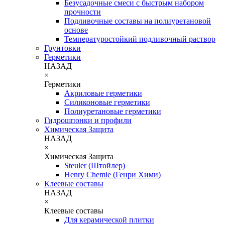
Безусадочные смеси с быстрым набором
прочности
Подливочные составы на полиуретановой
основе
Температуростойкий подливочный раствор
Грунтовки
Герметики
НАЗАД
×
Герметики
Акриловые герметики
Силиконовые герметики
Полиуретановые герметики
Гидрошпонки и профили
Химическая Защита
НАЗАД
×
Химическая Защита
Steuler (Штойлер)
Henry Chemie (Генри Хими)
Клеевые составы
НАЗАД
×
Клеевые составы
Для керамической плитки