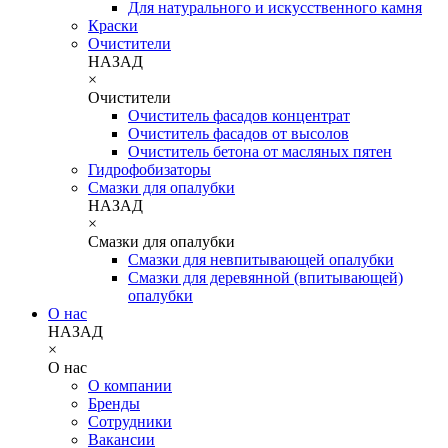
Для натурального и искусственного камня
Краски
Очистители
НАЗАД
×
Очистители
Очиститель фасадов концентрат
Очиститель фасадов от высолов
Очиститель бетона от масляных пятен
Гидрофобизаторы
Смазки для опалубки
НАЗАД
×
Смазки для опалубки
Смазки для невпитывающей опалубки
Смазки для деревянной (впитывающей)
опалубки
О нас
НАЗАД
×
О нас
О компании
Бренды
Сотрудники
Вакансии