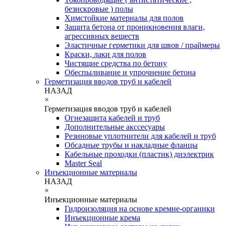
безискровые ) полы
Химстойкие материалы для полов
Защита бетона от проникновения влаги,
агрессивных веществ
Эластичные герметики для швов / праймеры
Краски, лаки для полов
Чистящие средства по бетону
Обеспыливание и упрочнение бетона
Герметизация вводов труб и кабелей
НАЗАД
×
Герметизация вводов труб и кабелей
Огнезащита кабелей и труб
Дополнительные акссесуары
Резиновые уплотнители для кабелей и труб
Обсадные трубы и накладные фланцы
Кабельные проходки (пластик) диэлектрик
Master Seal
Инъекционные материалы
НАЗАД
×
Инъекционные материалы
Гидроизоляция на основе кремне-органики
Инъекционные крема