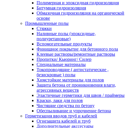
Полимерная и эпоксидная гидроизоляция
Битумная гидроизоляция
Обмазочная гидроизоляция на органической
основе
Промышленные полы
Стяжки
Наливные полы (эпоксидные,
полиуретановые)
Вспомогательные продукты
Финишное покрытие для бетонного пола
Клеевые растворы/ремонтные растворы
Пропитки/ Кьюринг/ Силер
Специальные материалы
Токопроводящие ( антистатические ,
безискровые ) полы
Химстойкие материалы для полов
Защита бетона от проникновения влаги,
агрессивных веществ
Эластичные герметики для швов / праймеры
Краски, лаки для полов
Чистящие средства по бетону
Обеспыливание и упрочнение бетона
Герметизация вводов труб и кабелей
Огнезащита кабелей и труб
Дополнительные акссесуары