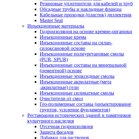
Резиновые уплотнители для кабелей и труб
Обсадные трубы и накладные фланцы
Кабельные проходки (пластик) диэлектрик
Master Seal
Инъекционные материалы
Гидроизоляция на основе кремне-органики
Инъекционные крема
Инъекционные составы на силан-
силоксановой основе
Инъекционные полиуретановые смолы
(PUR, SPUR)
Инъекционные составы на минеральной
(цементной) основе
Инъекционные эпоксидные смолы
Инъекционные акрилатные (мета
-акрилатные) гели
Инъекционные силикатные смолы
Очистители от смол
Гео-полимерные составы (инъектирование
грунтов, усиление фундаментов)
Реставрация исторических зданий и памятников
культурного наследия
Отсечная гидроизоляция
Защита фасадов
Добавки для растворов