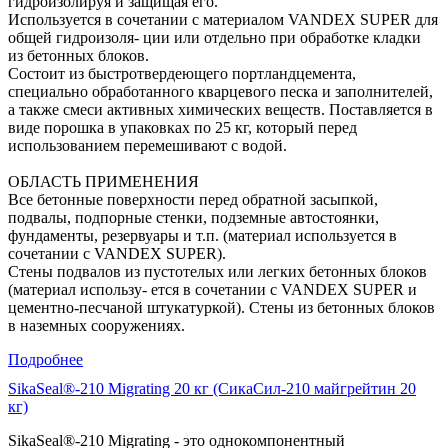
гидроизолируя и защищая его.
Используется в сочетании с материалом VANDEX SUPER для
общей гидроизоля- ции или отдельно при обработке кладки
из бетонных блоков.
Состоит из быстротвердеющего портландцемента,
специально обработанного кварцевого песка и заполнителей,
а также смеси активных химических веществ. Поставляется в
виде порошка в упаковках по 25 кг, который перед
использованием перемешивают с водой.
ОБЛАСТЬ ПРИМЕНЕНИЯ
Все бетонные поверхности перед обратной засыпкой,
подвалы, подпорные стенки, подземные автостоянки,
фундаменты, резервуары и т.п. (материал используется в
сочетании с VANDEX SUPER).
Стены подвалов из пустотелых или легких бетонных блоков
(материал использу- ется в сочетании с VANDEX SUPER и
цементно-песчаной штукатуркой). Стены из бетонных блоков
в наземных сооружениях.
Подробнее
SikaSeal®-210 Migrating 20 кг (СикаСил-210 майгрейтин 20
кг)
SikaSeal®-210 Migrating - это однокомпонентный