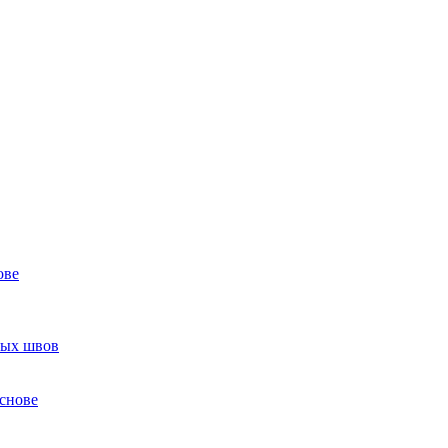
ове
ных швов
снове