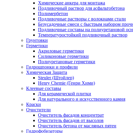
Химические анкера для монтажа
Подливочный раствор для асфальтобетона
Полимербетон
Подливочные растворы с волокнами стали
Безусадочные смеси с быстрым набором проч
Подливочные составы на полиуретановой осн
Температуростойкий подливочный раствор
Грунтовки
Герметики
Акриловые герметики
Силиконовые герметики
Полиуретановые герметики
Гидрошпонки и профили
Химическая Защита
Steuler (Штойлер)
Henry Chemie (Генри Хими)
Клеевые составы
Для керамической плитки
Для натурального и искусственного камня
Краски
Очистители
Очиститель фасадов концентрат
Очиститель фасадов от высолов
Очиститель бетона от масляных пятен
Гидрофобизаторы