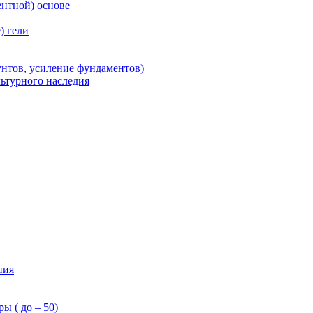
нтной) основе
) гели
унтов, усиление фундаментов)
льтурного наследия
ния
ы ( до – 50)