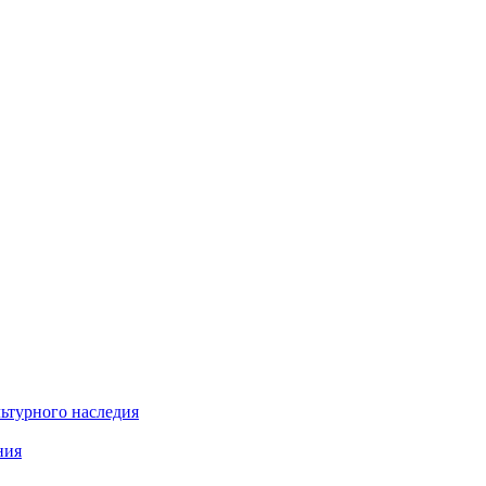
льтурного наследия
ния