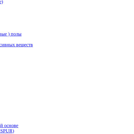
е)
вые ) полы
ссивных веществ
й основе
 SPUR)