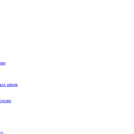
ове
ных швов
снове
е)