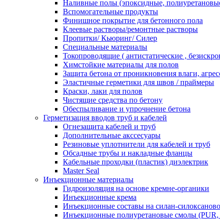
Наливные полы (эпоксидные, полиуретановы
Вспомогательные продукты
Финишное покрытие для бетонного пола
Клеевые растворы/ремонтные растворы
Пропитки/ Кьюринг/ Силер
Специальные материалы
Токопроводящие ( антистатические , безискро
Химстойкие материалы для полов
Защита бетона от проникновения влаги, агре
Эластичные герметики для швов / праймеры
Краски, лаки для полов
Чистящие средства по бетону
Обеспыливание и упрочнение бетона
Герметизация вводов труб и кабелей
Огнезащита кабелей и труб
Дополнительные акссесуары
Резиновые уплотнители для кабелей и труб
Обсадные трубы и накладные фланцы
Кабельные проходки (пластик) диэлектрик
Master Seal
Инъекционные материалы
Гидроизоляция на основе кремне-органики
Инъекционные крема
Инъекционные составы на силан-силоксаново
Инъекционные полиуретановые смолы (PUR,