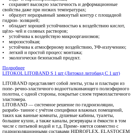
• сохраняет высокую эластичность и деформационные
свойства даже при низких температурах;
• образует неразрывный замкнутый контур с площадной
гидрои- золяцией;
• обладает хорошей устойчивостью к воздействию кислот,
щёло- чей и соляных растворов;
• устойчива к воздействую микроорганизмов;
• морозостойкая;
• устойчива к атмосферному воздействию, УФ-излучению;
• легкий и простой процесс монтажа;
• экологически безопасный продукт.
Подробнее
LITOKOL LITOBAND S 1 шт (Литокол литобанд C 1 шт)
LITOBAND представляет собой ленты, углы и пластыри из
попе- речно-эластичного водоотталкивающего полиэфирного
полотна, с одной стороны, покрытые слоем термопластичного
эластомера.
LITOBAND — системное решение по гидроизоляции,
разрабо- танное с учётом специфики влажных помещений,
таких как ванные комнаты, душевые кабины, туалеты,
большие кухни, а также каналы, резервуары и ёмкости в том
числе с питьевой водой и т.д. Приме- няется совместно с
гидроизоляционными составами HIDROFLEX, ELASTOCEM