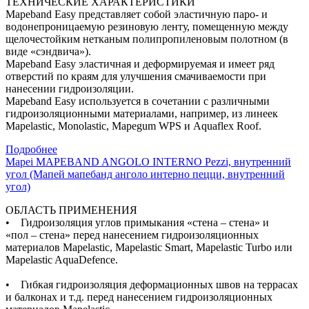
ТЕХНИЧЕСКИЕ ХАРАКТЕРИСТИКИ
Mapeband Easy представляет собой эластичную паро- и
водонепроницаемую резиновую ленту, помещенную между
щелочестойким нетканым полипропиленовым полотном (в
виде «сэндвича»).
Mapeband Easy эластичная и деформируемая и имеет ряд
отверстий по краям для улучшения смачиваемости при
нанесении гидроизоляции.
Mapeband Easy используется в сочетании с различными
гидроизоляционными материалами, например, из линеек
Mapelastic, Monolastic, Mapegum WPS и Aquaflex Roof.
Подробнее
Mapei MAPEBAND ANGOLO INTERNO Pezzi, внутренний
угол (Мапей мапебанд анголо интерно пецци, внутренний
угол)
ОБЛАСТЬ ПРИМЕНЕНИЯ
• Гидроизоляция углов примыкания «стена – стена» и
«пол – стена» перед нанесением гидроизоляционных
материалов Mapelastic, Mapelastic Smart, Mapelastic Turbo или
Mapelastic AquaDefence.
• Гибкая гидроизоляция деформационных швов на террасах
и балконах и т.д. перед нанесением гидроизоляционных