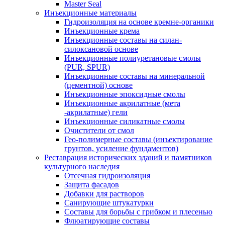
Master Seal
Инъекционные материалы
Гидроизоляция на основе кремне-органики
Инъекционные крема
Инъекционные составы на силан-
силоксановой основе
Инъекционные полиуретановые смолы
(PUR, SPUR)
Инъекционные составы на минеральной
(цементной) основе
Инъекционные эпоксидные смолы
Инъекционные акрилатные (мета
-акрилатные) гели
Инъекционные силикатные смолы
Очистители от смол
Гео-полимерные составы (инъектирование
грунтов, усиление фундаментов)
Реставрация исторических зданий и памятников
культурного наследия
Отсечная гидроизоляция
Защита фасадов
Добавки для растворов
Санирующие штукатурки
Составы для борьбы с грибком и плесенью
Флюатирующие составы