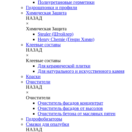
Полиуретановые герметики
Гидрошпонки и профили
Химическая Защита
НАЗАД
×
Химическая Защита
Steuler (Штойлер)
Henry Chemie (Генри Хими)
Клеевые составы
НАЗАД
×
Клеевые составы
Для керамической плитки
Для натурального и искусственного камня
Краски
Очистители
НАЗАД
×
Очистители
Очиститель фасадов концентрат
Очиститель фасадов от высолов
Очиститель бетона от масляных пятен
Гидрофобизаторы
Смазки для опалубки
НАЗАД