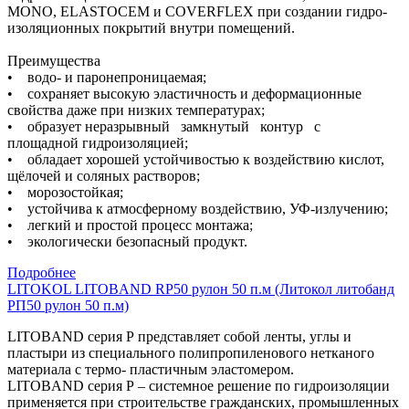
MONO, ELASTOCEM и COVERFLEX при создании гидро-
изоляционных покрытий внутри помещений.
Преимущества
• водо- и паронепроницаемая;
• сохраняет высокую эластичность и деформационные
свойства даже при низких температурах;
• образует неразрывный замкнутый контур с
площадной гидроизоляцией;
• обладает хорошей устойчивостью к воздействию кислот,
щёлочей и соляных растворов;
• морозостойкая;
• устойчива к атмосферному воздействию, УФ-излучению;
• легкий и простой процесс монтажа;
• экологически безопасный продукт.
Подробнее
LITOKOL LITOBAND RP50 рулон 50 п.м (Литокол литобанд
РП50 рулон 50 п.м)
LITOBAND серия Р представляет собой ленты, углы и
пластыри из специального полипропиленового нетканого
материала с термо- пластичным эластомером.
LITOBAND серия Р – системное решение по гидроизоляции
применяется при строительстве гражданских, промышленных