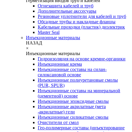
Герметизация вводов труб и кабелей
Огнезащита кабелей и труб
Дополнительные акссесуары
Резиновые уплотнители для кабелей и труб
Обсадные трубы и накладные фланцы
Кабельные проходки (пластик) диэлектрик
Master Seal
Инъекционные материалы
НАЗАД
×
Инъекционные материалы
Гидроизоляция на основе кремне-органики
Инъекционные крема
Инъекционные составы на силан-
силоксановой основе
Инъекционные полиуретановые смолы
(PUR, SPUR)
Инъекционные составы на минеральной
(цементной) основе
Инъекционные эпоксидные смолы
Инъекционные акрилатные (мета
-акрилатные) гели
Инъекционные силикатные смолы
Очистители от смол
Гео-полимерные составы (инъектирование