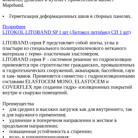
Mapeband.
• Герметизация деформационных швов в сборных панелях.
Подробнее
LITOKOL LITOBAND SP 1 шт (Литокол литобанд СП 1 шт)
LITOBAND серия Р представляет собой ленты, углы и
пластыри из специального полипропиленового нетканого
материала с термо- пластичным эластомером.
LITOBAND серия Р – системное решение по гидроизоляции
применяется при строительстве гражданских, промышленных
и гидротехнических сооружений, аквапарков, бассейнов, саун
и хам- мамов. Применяется совместно с гидроизоляционными
составами ELASTOCEM MONO, ELASTOCEM и
COVERFLEX при создании гидро- изоляционных покрытий
внутри и снаружи помещений.
Преимущества
• для средних и высоких нагрузок как для внутреннего, так
и для наружного применения;
• удлинение в поперечном направлении и жесткое в
продольном направлении;
• повышенная устойчивость к старению;
• водо- и паронепроницаемая;