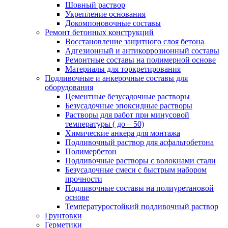
Шовный раствор
Укрепление основания
Докомпоновочные составы
Ремонт бетонных конструкций
Восстановление защитного слоя бетона
Адгезионный и антикоррозионный составы
Ремонтные составы на полимерной основе
Материалы для торкретирования
Подливочные и анкерочные составы для
оборудования
Цементные безусадочные растворы
Безусадочные эпоксидные растворы
Растворы для работ при минусовой
температуры ( до – 50)
Химические анкера для монтажа
Подливочный раствор для асфальтобетона
Полимербетон
Подливочные растворы с волокнами стали
Безусадочные смеси с быстрым набором
прочности
Подливочные составы на полиуретановой
основе
Температуростойкий подливочный раствор
Грунтовки
Герметики