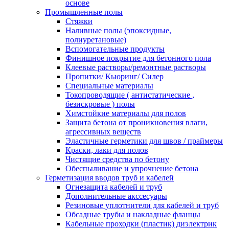
основе
Промышленные полы
Стяжки
Наливные полы (эпоксидные,
полиуретановые)
Вспомогательные продукты
Финишное покрытие для бетонного пола
Клеевые растворы/ремонтные растворы
Пропитки/ Кьюринг/ Силер
Специальные материалы
Токопроводящие ( антистатические ,
безискровые ) полы
Химстойкие материалы для полов
Защита бетона от проникновения влаги,
агрессивных веществ
Эластичные герметики для швов / праймеры
Краски, лаки для полов
Чистящие средства по бетону
Обеспыливание и упрочнение бетона
Герметизация вводов труб и кабелей
Огнезащита кабелей и труб
Дополнительные акссесуары
Резиновые уплотнители для кабелей и труб
Обсадные трубы и накладные фланцы
Кабельные проходки (пластик) диэлектрик