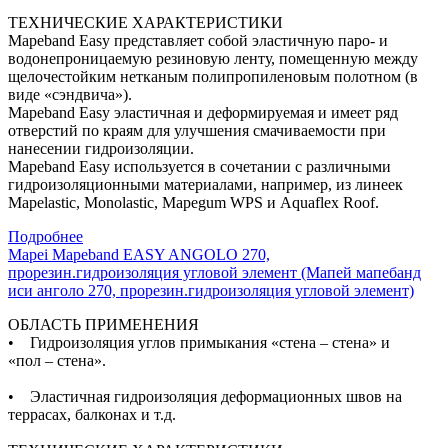
ТЕХНИЧЕСКИЕ ХАРАКТЕРИСТИКИ
Mapeband Easy представляет собой эластичную паро- и
водонепроницаемую резиновую ленту, помещенную между
щелочестойким нетканым полипропиленовым полотном (в
виде «сэндвича»).
Mapeband Easy эластичная и деформируемая и имеет ряд
отверстий по краям для улучшения смачиваемости при
нанесении гидроизоляции.
Mapeband Easy используется в сочетании с различными
гидроизоляционными материалами, например, из линеек
Mapelastic, Monolastic, Mapegum WPS и Aquaflex Roof.
Подробнее
Mapei Mapeband EASY ANGOLO 270,
прорезин.гидроизоляция угловой элемент (Мапей мапебанд
иси анголо 270, прорезин.гидроизоляция угловой элемент)
ОБЛАСТЬ ПРИМЕНЕНИЯ
• Гидроизоляция углов примыкания «стена – стена» и
«пол – стена».
• Эластичная гидроизоляция деформационных швов на
террасах, балконах и т.д.