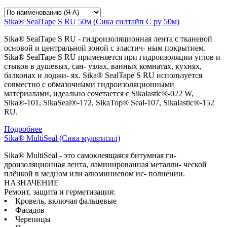
Sika® SealTape S RU 50м (Сика силтайп С ру 50м)
Sika® SealTape S RU - гидроизоляционная лента с тканевой
основой и центральной зоной с эластич- ным покрытием.
Sika® SealTape S RU применяется при гидроизоляции углов и
стыков в душевых, сан- узлах, ванных комнатах, кухнях,
балконах и лоджи- ях. Sika® SealTape S RU используется
совместно с обмазочными гидроизоляционными
материалами, идеально сочетается с Sikalastic®-022 W,
Sika®-101, SikaSeal®-172, SikaTop® Seal-107, Sikalastic®-152
RU.
Подробнее
Sika® MultiSeal (Сика мультисил)
Sika® MultiSeal - это самоклеящаяся битумная ги-
дроизоляционная лента, ламинированная металли- ческой
плёнкой в медном или алюминиевом ис- полнении.
НАЗНАЧЕНИЕ
Ремонт, защита и герметизация:
▪ Кровель, включая фальцевые
▪ Фасадов
▪ Черепицы