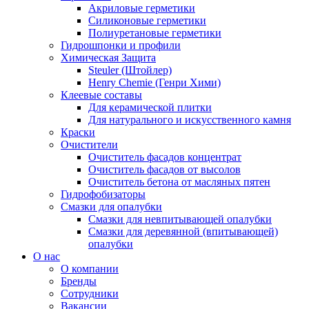
Акриловые герметики
Силиконовые герметики
Полиуретановые герметики
Гидрошпонки и профили
Химическая Защита
Steuler (Штойлер)
Henry Chemie (Генри Хими)
Клеевые составы
Для керамической плитки
Для натурального и искусственного камня
Краски
Очистители
Очиститель фасадов концентрат
Очиститель фасадов от высолов
Очиститель бетона от масляных пятен
Гидрофобизаторы
Смазки для опалубки
Смазки для невпитывающей опалубки
Смазки для деревянной (впитывающей)
опалубки
О нас
О компании
Бренды
Сотрудники
Вакансии