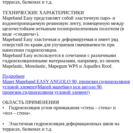
террасах, балконах и т.д.
ТЕХНИЧЕСКИЕ ХАРАКТЕРИСТИКИ
Mapeband Easy представляет собой эластичную паро- и
водонепроницаемую резиновую ленту, помещенную между
щелочестойким нетканым полипропиленовым полотном (в
виде «сэндвича»).
Mapeband Easy эластичная и деформируемая и имеет ряд
отверстий по краям для улучшения смачиваемости при
нанесении гидроизоляции.
Mapeband Easy используется в сочетании с различными
гидроизоляционными материалами, например, из линеек
Mapelastic, Monolastic, Mapegum WPS и Aquaflex Roof.
Подробнее
Mapei Mapeband EASY ANGOLO 90, прорезин.гидроизоляция
угловой элемент(Мапей мапебанд иси анголо 90,
прорезин.гидроизоляция угловой элемент)
ОБЛАСТЬ ПРИМЕНЕНИЯ
• Гидроизоляция углов примыкания «стена – стена» и
«пол – стена».
• Эластичная гидроизоляция деформационных швов на
террасах, балконах и т.д.