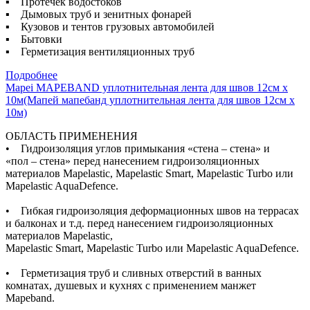
▪ Протечек водостоков
▪ Дымовых труб и зенитных фонарей
▪ Кузовов и тентов грузовых автомобилей
▪ Бытовки
▪ Герметизация вентиляционных труб
Подробнее
Mapei MAPEBAND уплотнительная лента для швов 12см х
10м(Мапей мапебанд уплотнительная лента для швов 12см х
10м)
ОБЛАСТЬ ПРИМЕНЕНИЯ
• Гидроизоляция углов примыкания «стена – стена» и
«пол – стена» перед нанесением гидроизоляционных
материалов Mapelastic, Mapelastic Smart, Mapelastic Turbo или
Mapelastic AquaDefence.
• Гибкая гидроизоляция деформационных швов на террасах
и балконах и т.д. перед нанесением гидроизоляционных
материалов Mapelastic,
Mapelastic Smart, Mapelastic Turbo или Mapelastic AquaDefence.
• Герметизация труб и сливных отверстий в ванных
комнатах, душевых и кухнях с применением манжет
Mapeband.