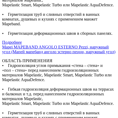
материалов Mapelastic,
Mapelastic Smart, Mapelastic Turbo или Mapelastic AquaDefence.
• Герметизация труб и сливных отверстий в ванных
комнатах, душевых и кухнях с применением манжет
Mapeband.
• Герметизация деформационных швов в сборных панелях.
Подробнее
Mapei MAPEBAND ANGOLO ESTERNO Pezzi, наружный
угол (Мапей мапебанд анголо эстерно пецци, наружный угол)
ОБЛАСТЬ ПРИМЕНЕНИЯ
• Гидроизоляция углов примыкания «стена – стена» и
«пол – стена» перед нанесением гидроизоляционных
материалов Mapelastic, Mapelastic Smart, Mapelastic Turbo или
Mapelastic AquaDefence.
• Гибкая гидроизоляция деформационных швов на террасах
и балконах и т.д. перед нанесением гидроизоляционных
материалов Mapelastic,
Mapelastic Smart, Mapelastic Turbo или Mapelastic AquaDefence.
• Герметизация труб и сливных отверстий в ванных
комнатах, душевых и кухнях с применением манжет