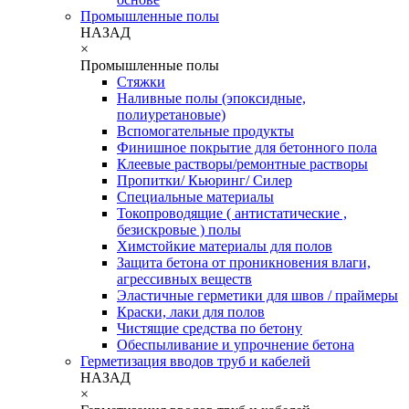
Промышленные полы
НАЗАД
×
Промышленные полы
Стяжки
Наливные полы (эпоксидные,
полиуретановые)
Вспомогательные продукты
Финишное покрытие для бетонного пола
Клеевые растворы/ремонтные растворы
Пропитки/ Кьюринг/ Силер
Специальные материалы
Токопроводящие ( антистатические ,
безискровые ) полы
Химстойкие материалы для полов
Защита бетона от проникновения влаги,
агрессивных веществ
Эластичные герметики для швов / праймеры
Краски, лаки для полов
Чистящие средства по бетону
Обеспыливание и упрочнение бетона
Герметизация вводов труб и кабелей
НАЗАД
×