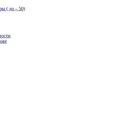
ы ( до – 50)
ности
ове