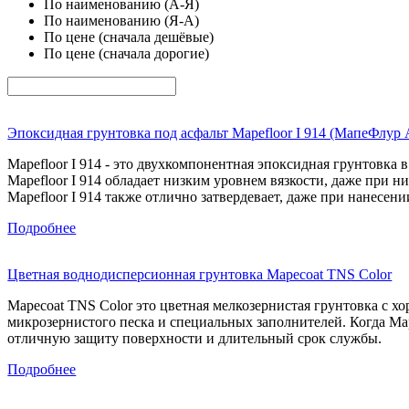
По наименованию (А-Я)
По наименованию (Я-А)
По цене (сначала дешёвые)
По цене (сначала дорогие)
Эпоксидная грунтовка под асфальт Mapefloor I 914 (МапеФлур 
Mapefloor I 914 - это двухкомпонентная эпоксидная грунтовка
Mapefloor I 914 обладает низким уровнем вязкости, даже при 
Mapefloor I 914 также отлично затвердевает, даже при нанесе
Подробнее
Цветная воднодисперсионная грунтовка Mapecoat TNS Color
Mapecoat TNS Color это цветная мелкозернистая грунтовка с 
микрозернистого песка и специальных заполнителей. Когда Map
отличную защиту поверхности и длительный срок службы.
Подробнее