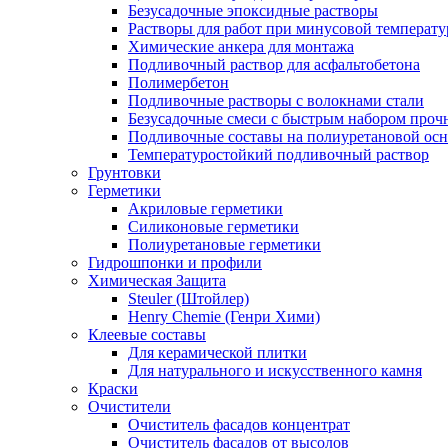
Безусадочные эпоксидные растворы
Растворы для работ при минусовой температур
Химические анкера для монтажа
Подливочный раствор для асфальтобетона
Полимербетон
Подливочные растворы с волокнами стали
Безусадочные смеси с быстрым набором проч
Подливочные составы на полиуретановой осн
Температуростойкий подливочный раствор
Грунтовки
Герметики
Акриловые герметики
Силиконовые герметики
Полиуретановые герметики
Гидрошпонки и профили
Химическая Защита
Steuler (Штойлер)
Henry Chemie (Генри Хими)
Клеевые составы
Для керамической плитки
Для натурального и искусственного камня
Краски
Очистители
Очиститель фасадов концентрат
Очиститель фасадов от высолов