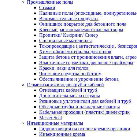
Промышленные полы
Стяжки
Наливные полы (эпоксидные, полиуретановы
Вспомогательные продукты
Финишное покрытие для бетонного пола
Клеевые растворы/ремонтные растворы
Пропитки/ Кьюринг/ Силер
Специальные материалы
Токопроводящие ( антистатические , безискро
Химстойкие материалы для полов
Защита бетона от проникновения влаги, агре
Эластичные герметики для швов / праймеры
Краски, лаки для полов
Чистящие средства по бетону
Обеспыливание и упрочнение бетона
Герметизация вводов труб и кабелей
Огнезащита кабелей и труб
Дополнительные акссесуары
Резиновые уплотнители для кабелей и труб
Обсадные трубы и накладные фланцы
Кабельные проходки (пластик) диэлектрик
Master Seal
Инъекционные материалы
Гидроизоляция на основе кремне-органики
Инъекционные крема