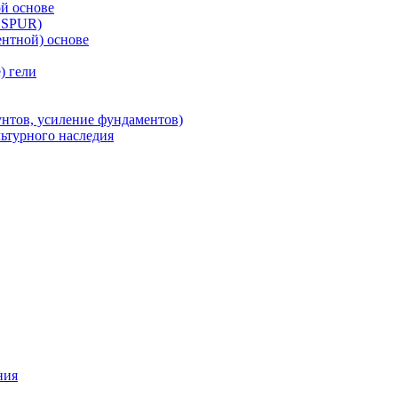
й основе
 SPUR)
нтной) основе
) гели
унтов, усиление фундаментов)
льтурного наследия
ния