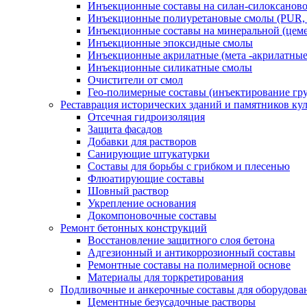
Инъекционные составы на силан-силоксаново
Инъекционные полиуретановые смолы (PUR,
Инъекционные составы на минеральной (цеме
Инъекционные эпоксидные смолы
Инъекционные акрилатные (мета -акрилатные
Инъекционные силикатные смолы
Очистители от смол
Гео-полимерные составы (инъектирование гр
Реставрация исторических зданий и памятников ку
Отсечная гидроизоляция
Защита фасадов
Добавки для растворов
Санирующие штукатурки
Составы для борьбы с грибком и плесенью
Флюатирующие составы
Шовный раствор
Укрепление основания
Докомпоновочные составы
Ремонт бетонных конструкций
Восстановление защитного слоя бетона
Адгезионный и антикоррозионный составы
Ремонтные составы на полимерной основе
Материалы для торкретирования
Подливочные и анкерочные составы для оборудова
Цементные безусадочные растворы