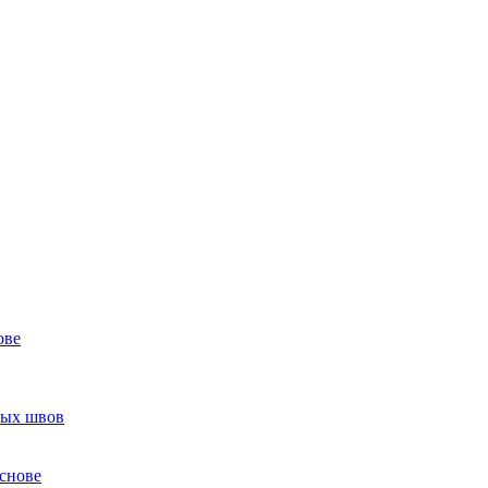
ове
ных швов
снове