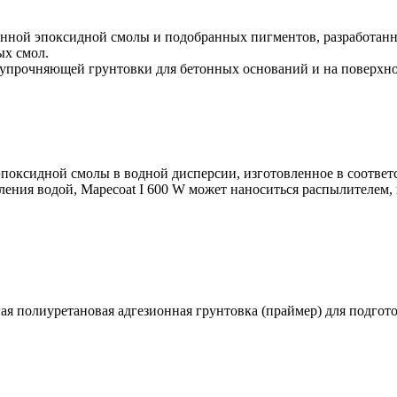
лненной эпоксидной смолы и подобранных пигментов, разработа
ых смол.
е упрочняющей грунтовки для бетонных оснований и на поверхн
 эпоксидной смолы в водной дисперсии, изготовленное в соответ
ления водой, Mapecoat I 600 W может наноситься распылителем
ая полиуретановая адгезионная грунтовка (праймер) для подгот