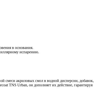
.
овения в основания.
апиллярному испарению.
ной смеси акриловых смол в водной дисперсии, добавок,
coat TNS Urban, он дополняет их действие, гарантируя