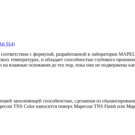
Ай 914)
 в соответствии с формулой, разработанной в лаборатории MAPEI
низких температурах, и обладает способностью глубокого проникн
нии на влажные основания до тех пор, пока они не подвержены к
хорошей заполняющей способностью, сделанная из сбалансирован
ecoat TNS Color наносится поверх Mapecoat TNS Finish или Mape