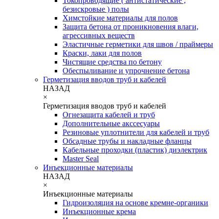
Токопроводящие ( антистатические ,
безискровые ) полы
Химстойкие материалы для полов
Защита бетона от проникновения влаги,
агрессивных веществ
Эластичные герметики для швов / праймеры
Краски, лаки для полов
Чистящие средства по бетону
Обеспыливание и упрочнение бетона
Герметизация вводов труб и кабелей
НАЗАД
×
Герметизация вводов труб и кабелей
Огнезащита кабелей и труб
Дополнительные акссесуары
Резиновые уплотнители для кабелей и труб
Обсадные трубы и накладные фланцы
Кабельные проходки (пластик) диэлектрик
Master Seal
Инъекционные материалы
НАЗАД
×
Инъекционные материалы
Гидроизоляция на основе кремне-органики
Инъекционные крема