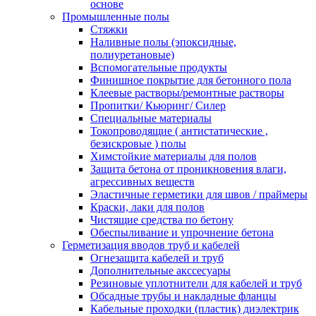
основе
Промышленные полы
Стяжки
Наливные полы (эпоксидные,
полиуретановые)
Вспомогательные продукты
Финишное покрытие для бетонного пола
Клеевые растворы/ремонтные растворы
Пропитки/ Кьюринг/ Силер
Специальные материалы
Токопроводящие ( антистатические ,
безискровые ) полы
Химстойкие материалы для полов
Защита бетона от проникновения влаги,
агрессивных веществ
Эластичные герметики для швов / праймеры
Краски, лаки для полов
Чистящие средства по бетону
Обеспыливание и упрочнение бетона
Герметизация вводов труб и кабелей
Огнезащита кабелей и труб
Дополнительные акссесуары
Резиновые уплотнители для кабелей и труб
Обсадные трубы и накладные фланцы
Кабельные проходки (пластик) диэлектрик