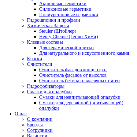
Акриловые герметики
Силиконовые герметики
Полиуретановые герметики
Гидрошпонки и профили
Химическая Защита
Steuler (Штойлер)
Henry Chemie (Генри Хими)
Клеевые составы
Для керамической плитки
Для натурального и искусственного камня
Краски
Очистители
Очиститель фасадов концентрат
Очиститель фасадов от высолов
Очиститель бетона от масляных пятен
Гидрофобизаторы
Смазки для опалубки
Смазки для невпитывающей опалубки
Смазки для деревянной (впитывающей)
опалубки
О нас
О компании
Бренды
Сотрудники
Вакансии