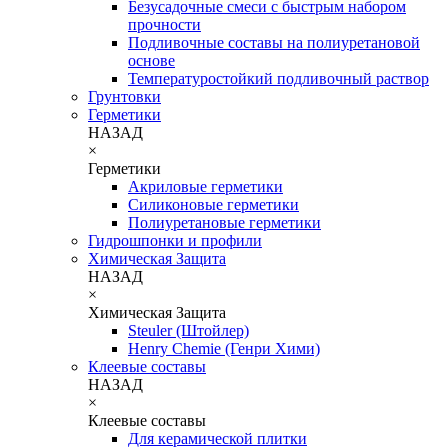
Безусадочные смеси с быстрым набором
прочности
Подливочные составы на полиуретановой
основе
Температуростойкий подливочный раствор
Грунтовки
Герметики
НАЗАД
×
Герметики
Акриловые герметики
Силиконовые герметики
Полиуретановые герметики
Гидрошпонки и профили
Химическая Защита
НАЗАД
×
Химическая Защита
Steuler (Штойлер)
Henry Chemie (Генри Хими)
Клеевые составы
НАЗАД
×
Клеевые составы
Для керамической плитки