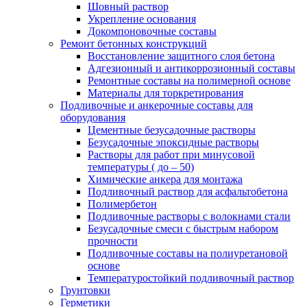
Шовный раствор
Укрепление основания
Докомпоновочные составы
Ремонт бетонных конструкций
Восстановление защитного слоя бетона
Адгезионный и антикоррозионный составы
Ремонтные составы на полимерной основе
Материалы для торкретирования
Подливочные и анкерочные составы для
оборудования
Цементные безусадочные растворы
Безусадочные эпоксидные растворы
Растворы для работ при минусовой
температуры ( до – 50)
Химические анкера для монтажа
Подливочный раствор для асфальтобетона
Полимербетон
Подливочные растворы с волокнами стали
Безусадочные смеси с быстрым набором
прочности
Подливочные составы на полиуретановой
основе
Температуростойкий подливочный раствор
Грунтовки
Герметики