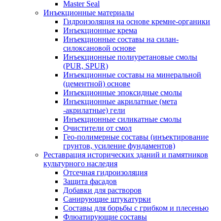
Master Seal
Инъекционные материалы
Гидроизоляция на основе кремне-органики
Инъекционные крема
Инъекционные составы на силан-
силоксановой основе
Инъекционные полиуретановые смолы
(PUR, SPUR)
Инъекционные составы на минеральной
(цементной) основе
Инъекционные эпоксидные смолы
Инъекционные акрилатные (мета
-акрилатные) гели
Инъекционные силикатные смолы
Очистители от смол
Гео-полимерные составы (инъектирование
грунтов, усиление фундаментов)
Реставрация исторических зданий и памятников
культурного наследия
Отсечная гидроизоляция
Защита фасадов
Добавки для растворов
Санирующие штукатурки
Составы для борьбы с грибком и плесенью
Флюатирующие составы