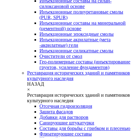
Инъекционные составы на силан-
силоксановой основе
Инъекционные полиуретановые смолы
(PUR, SPUR)
Инъекционные составы на минеральной
(цементной) основе
Инъекционные эпоксидные смолы
Инъекционные акрилатные (мета
-акрилатные) гели
Инъекционные силикатные смолы
Очистители от смол
Гео-полимерные составы (инъектирование
грунтов, усиление фундаментов)
Реставрация исторических зданий и памятников
культурного наследия
НАЗАД
×
Реставрация исторических зданий и памятников
культурного наследия
Отсечная гидроизоляция
Защита фасадов
Добавки для растворов
Санирующие штукатурки
Составы для борьбы с грибком и плесенью
Флюатирующие составы