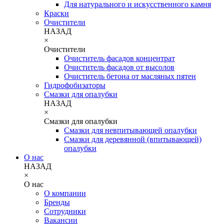
Для натурального и искусственного камня
Краски
Очистители
НАЗАД
×
Очистители
Очиститель фасадов концентрат
Очиститель фасадов от высолов
Очиститель бетона от масляных пятен
Гидрофобизаторы
Смазки для опалубки
НАЗАД
×
Смазки для опалубки
Смазки для невпитывающей опалубки
Смазки для деревянной (впитывающей)
опалубки
О нас
НАЗАД
×
О нас
О компании
Бренды
Сотрудники
Вакансии