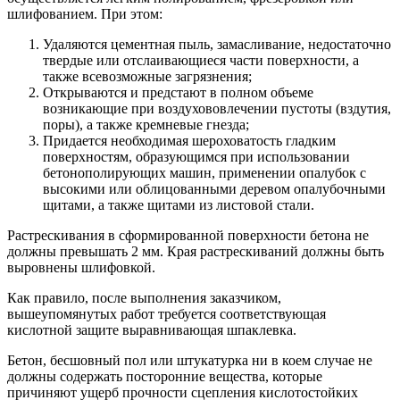
шлифованием. При этом:
Удаляются цементная пыль, замасливание, недостаточно
твердые или отслаивающиеся части поверхности, а
также всевозможные загрязнения;
Открываются и предстают в полном объеме
возникающие при воздухововлечении пустоты (вздутия,
поры), а также кремневые гнезда;
Придается необходимая шероховатость гладким
поверхностям, образующимся при использовании
бетонополирующих машин, применении опалубок с
высокими или облицованными деревом опалубочными
щитами, а также щитами из листовой стали.
Растрескивания в сформированной поверхности бетона не
должны превышать 2 мм. Края растрескиваний должны быть
выровнены шлифовкой.
Как правило, после выполнения заказчиком,
вышеупомянутых работ требуется соответствующая
кислотной защите выравнивающая шпаклевка.
Бетон, бесшовный пол или штукатурка ни в коем случае не
должны содержать посторонние вещества, которые
причиняют ущерб прочности сцепления кислотостойких