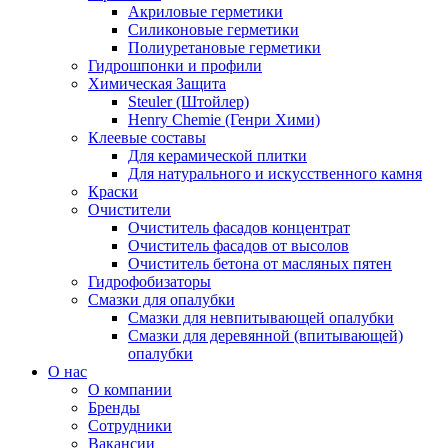
Акриловые герметики
Силиконовые герметики
Полиуретановые герметики
Гидрошпонки и профили
Химическая Защита
Steuler (Штойлер)
Henry Chemie (Генри Хими)
Клеевые составы
Для керамической плитки
Для натурального и искусственного камня
Краски
Очистители
Очиститель фасадов концентрат
Очиститель фасадов от высолов
Очиститель бетона от масляных пятен
Гидрофобизаторы
Смазки для опалубки
Смазки для невпитывающей опалубки
Смазки для деревянной (впитывающей)
опалубки
О нас
О компании
Бренды
Сотрудники
Вакансии