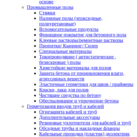
основе
Промышленные полы
Стяжки
Наливные полы (эпоксидные,
полиуретановые)
Вспомогательные продукты
Финишное покрытие для бетонного пола
Клеевые растворы/ремонтные растворы
Пропитки/ Кьюринг/ Силер
Специальные материалы
Токопроводящие ( антистатические ,
безискровые ) полы
Химстойкие материалы для полов
Защита бетона от проникновения влаги,
агрессивных веществ
Эластичные герметики для швов / праймеры
Краски, лаки для полов
Чистящие средства по бетону
Обеспыливание и упрочнение бетона
Герметизация вводов труб и кабелей
Огнезащита кабелей и труб
Дополнительные акссесуары
Резиновые уплотнители для кабелей и труб
Обсадные трубы и накладные фланцы
Кабельные проходки (пластик) диэлектрик