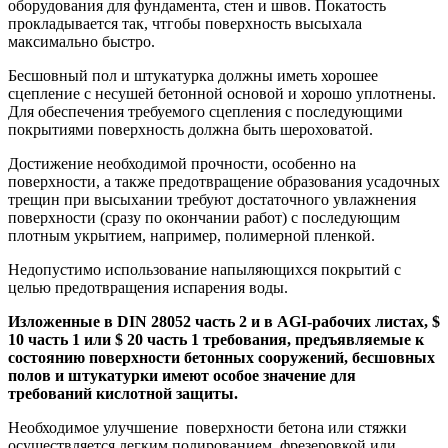
оборудования для фундамента, стен и швов. Покатость
прокладывается так, чтгобы поверхность высыхала
максимально быстро.
Бесшовный пол и штукатурка должны иметь хорошее
сцепление с несушей бетонной основой и хорошо уплотнены.
Для обеспечения требуемого сцепления с последующими
покрытиями поверхность должна быть шероховатой.
Достижение необходимой прочности, особенно на
поверхности, а также предотвращение образования усадочных
трещин при высыхании требуют достаточного увлажнения
поверхности (сразу по окончании работ) с последующим
плотным укрытием, например, полимерной пленкой.
Недопустимо использование напыляющихся покрытий с
целью предотвращения испарения воды.
Изложенные в
DIN
28052 часть 2 и в
AGI
-рабочих листах, $
10 часть 1 или $ 20 часть 1 требования, предъявляемые к
состоянию поверхности бетонных сооружений, бесшовных
полов и штукатурки имеют особое значение для
требований кислотной защиты.
Необходимое улучшение поверхности бетона или стяжки
осуществляется легким полированием, фрезеровкой или