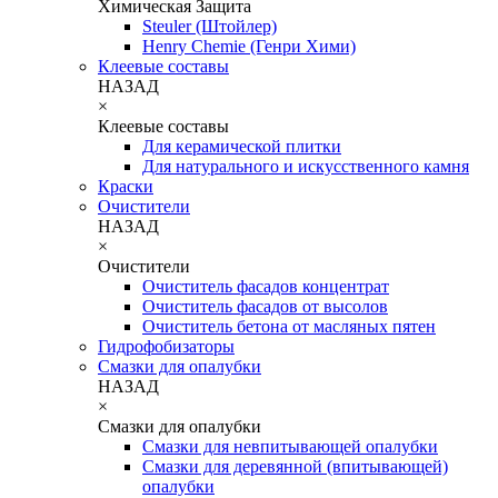
Химическая Защита
Steuler (Штойлер)
Henry Chemie (Генри Хими)
Клеевые составы
НАЗАД
×
Клеевые составы
Для керамической плитки
Для натурального и искусственного камня
Краски
Очистители
НАЗАД
×
Очистители
Очиститель фасадов концентрат
Очиститель фасадов от высолов
Очиститель бетона от масляных пятен
Гидрофобизаторы
Смазки для опалубки
НАЗАД
×
Смазки для опалубки
Смазки для невпитывающей опалубки
Смазки для деревянной (впитывающей)
опалубки