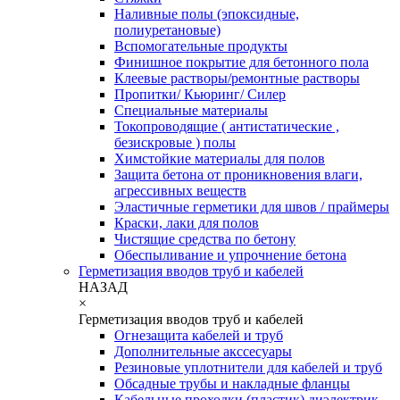
Наливные полы (эпоксидные,
полиуретановые)
Вспомогательные продукты
Финишное покрытие для бетонного пола
Клеевые растворы/ремонтные растворы
Пропитки/ Кьюринг/ Силер
Специальные материалы
Токопроводящие ( антистатические ,
безискровые ) полы
Химстойкие материалы для полов
Защита бетона от проникновения влаги,
агрессивных веществ
Эластичные герметики для швов / праймеры
Краски, лаки для полов
Чистящие средства по бетону
Обеспыливание и упрочнение бетона
Герметизация вводов труб и кабелей
НАЗАД
×
Герметизация вводов труб и кабелей
Огнезащита кабелей и труб
Дополнительные акссесуары
Резиновые уплотнители для кабелей и труб
Обсадные трубы и накладные фланцы
Кабельные проходки (пластик) диэлектрик