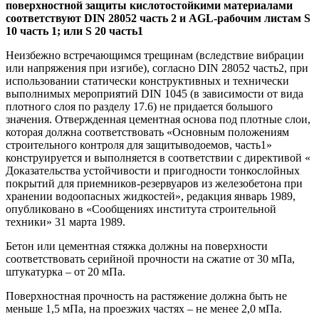
поверхностной защиты кислотостойкими материалами
соответствуют
DIN
28052 часть 2 и
AGL
-рабочим листам
S
10 часть 1; или
S
20 часть1
Неизбежно встречающимся трещинам (вследствие вибрации
или напряжения при изгибе), согласно DIN 28052 часть2, при
использовании статически конструктивных и технически
выполнимых мероприятий DIN 1045 (в зависимости от вида
плотного слоя по разделу 17.6) не придается большого
значения. Отвержденная цементная основа под плотные слои,
которая должна соответствовать «Основным положениям
строительного контроля для защитыводоемов, часть1»
конструируется и выполняется в соответствии с директивой «
Доказательства устойчивости и пригодности тонкослойных
покрытий для приемников-резервуаров из железобетона при
хранении водоопасных жидкостей», редакция январь 1989,
опубликовано в «Сообщениях института строительной
техники» 31 марта 1989.
Бетон или цементная стяжка должны на поверхности
соответствовать серийной прочности на сжатие от 30 мПа,
штукатурка – от 20 мПа.
Поверхностная прочность на растяжение должна быть не
меньше 1,5 мПа, на проезжих частях – не менее 2,0 мПа.