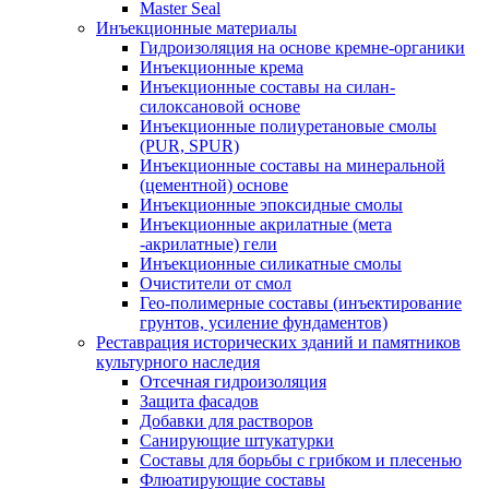
Master Seal
Инъекционные материалы
Гидроизоляция на основе кремне-органики
Инъекционные крема
Инъекционные составы на силан-
силоксановой основе
Инъекционные полиуретановые смолы
(PUR, SPUR)
Инъекционные составы на минеральной
(цементной) основе
Инъекционные эпоксидные смолы
Инъекционные акрилатные (мета
-акрилатные) гели
Инъекционные силикатные смолы
Очистители от смол
Гео-полимерные составы (инъектирование
грунтов, усиление фундаментов)
Реставрация исторических зданий и памятников
культурного наследия
Отсечная гидроизоляция
Защита фасадов
Добавки для растворов
Санирующие штукатурки
Составы для борьбы с грибком и плесенью
Флюатирующие составы