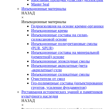
Master Seal
Инъекционные материалы
НАЗАД
×
Инъекционные материалы
Гидроизоляция на основе кремне-органики
Инъекционные крема
Инъекционные составы на силан-
силоксановой основе
Инъекционные полиуретановые смолы
(PUR, SPUR)
Инъекционные составы на минеральной
(цементной) основе
Инъекционные эпоксидные смолы
Инъекционные акрилатные (мета
-акрилатные) гели
Инъекционные силикатные смолы
Очистители от смол
Гео-полимерные составы (инъектирование
грунтов, усиление фундаментов)
Реставрация исторических зданий и памятников
культурного наследия
НАЗАД
×