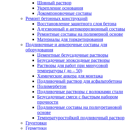
Шовный раствор
Укрепление основания
Докомпоновочные составы
Ремонт бетонных конструкций
Восстановление защитного слоя бетона
Адгезионный и антикоррозионный составы
Ремонтные составы на полимерной основе
Материалы для торкретирования
Подливочные и анкерочные составы для
оборудования
Цементные безусадочные растворы
Безусадочные эпоксидные растворы
Растворы для работ при минусовой
температуры ( до – 50)
Химические анкера для монтажа
Подливочный раствор для асфальтобетона
Полимербетон
Подливочные растворы с волокнами стали
Безусадочные смеси с быстрым набором
прочности
Подливочные составы на полиуретановой
основе
Температуростойкий подливочный раствор
Грунтовки
Герметики