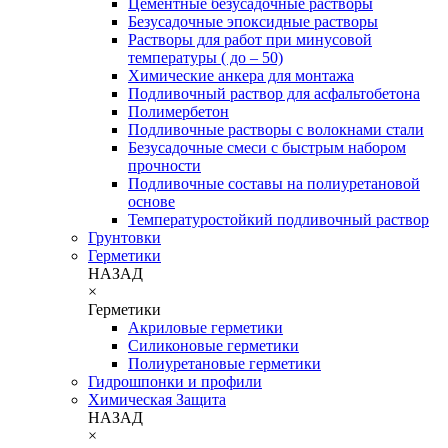
Цементные безусадочные растворы
Безусадочные эпоксидные растворы
Растворы для работ при минусовой
температуры ( до – 50)
Химические анкера для монтажа
Подливочный раствор для асфальтобетона
Полимербетон
Подливочные растворы с волокнами стали
Безусадочные смеси с быстрым набором
прочности
Подливочные составы на полиуретановой
основе
Температуростойкий подливочный раствор
Грунтовки
Герметики
НАЗАД
×
Герметики
Акриловые герметики
Силиконовые герметики
Полиуретановые герметики
Гидрошпонки и профили
Химическая Защита
НАЗАД
×