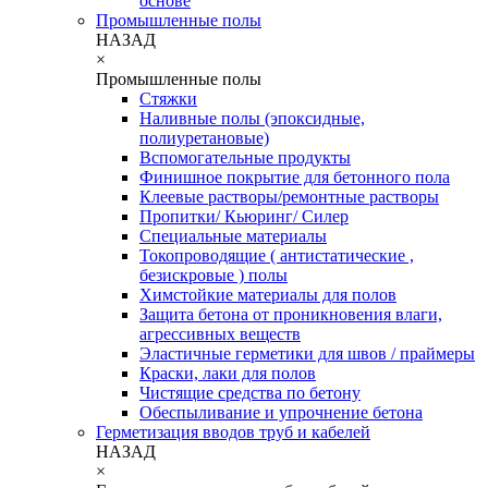
основе
Промышленные полы
НАЗАД
×
Промышленные полы
Стяжки
Наливные полы (эпоксидные,
полиуретановые)
Вспомогательные продукты
Финишное покрытие для бетонного пола
Клеевые растворы/ремонтные растворы
Пропитки/ Кьюринг/ Силер
Специальные материалы
Токопроводящие ( антистатические ,
безискровые ) полы
Химстойкие материалы для полов
Защита бетона от проникновения влаги,
агрессивных веществ
Эластичные герметики для швов / праймеры
Краски, лаки для полов
Чистящие средства по бетону
Обеспыливание и упрочнение бетона
Герметизация вводов труб и кабелей
НАЗАД
×