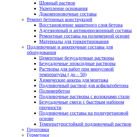
Шовный раствор
Укрепление основания
Докомпоновочные составы
Ремонт бетонных конструкций
Восстановление защитного слоя бетона
Адгезионный и антикоррозионный составы
Ремонтные составы на полимерной основе
Материалы для торкретирования
Подливочные и анкерочные составы для
оборудования
Цементные безусадочные растворы
Безусадочные эпоксидные растворы
Растворы для работ при минусовой
температуры ( до – 50)
Химические анкера для монтажа
Подливочный раствор для асфальтобетона
Полимербетон
Подливочные растворы с волокнами стали
Безусадочные смеси с быстрым набором
прочности
Подливочные составы на полиуретановой
основе
Температуростойкий подливочный раствор
Грунтовки
Герметики