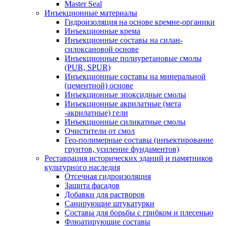
Master Seal
Инъекционные материалы
Гидроизоляция на основе кремне-органики
Инъекционные крема
Инъекционные составы на силан-
силоксановой основе
Инъекционные полиуретановые смолы
(PUR, SPUR)
Инъекционные составы на минеральной
(цементной) основе
Инъекционные эпоксидные смолы
Инъекционные акрилатные (мета
-акрилатные) гели
Инъекционные силикатные смолы
Очистители от смол
Гео-полимерные составы (инъектирование
грунтов, усиление фундаментов)
Реставрация исторических зданий и памятников
культурного наследия
Отсечная гидроизоляция
Защита фасадов
Добавки для растворов
Санирующие штукатурки
Составы для борьбы с грибком и плесенью
Флюатирующие составы