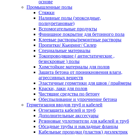
основе
Промышленные полы
Стяжки
Наливные полы (эпоксидные,
полиуретановые)
Вспомогательные продукты
Финишное покрытие для бетонного пола
Клеевые растворы/ремонтные растворы
Пропитки/ Кьюринг/ Силер
Специальные материалы
Токопроводящие ( антистатические ,
безискровые ) полы
Химстойкие материалы для полов
Защита бетона от проникновения влаги,
агрессивных веществ
Эластичные герметики для швов / праймеры
Краски, лаки для полов
Чистящие средства по бетону
Обеспыливание и упрочнение бетона
Герметизация вводов труб и кабелей
Огнезащита кабелей и труб
Дополнительные акссесуары
Резиновые уплотнители для кабелей и труб
Обсадные трубы и накладные фланцы
Кабельные проходки (пластик) диэлектрик