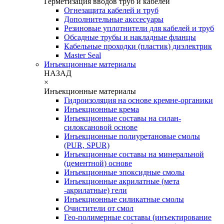
Герметизация вводов труб и кабелей
Огнезащита кабелей и труб
Дополнительные акссесуары
Резиновые уплотнители для кабелей и труб
Обсадные трубы и накладные фланцы
Кабельные проходки (пластик) диэлектрик
Master Seal
Инъекционные материалы
НАЗАД
×
Инъекционные материалы
Гидроизоляция на основе кремне-органики
Инъекционные крема
Инъекционные составы на силан-
силоксановой основе
Инъекционные полиуретановые смолы
(PUR, SPUR)
Инъекционные составы на минеральной
(цементной) основе
Инъекционные эпоксидные смолы
Инъекционные акрилатные (мета
-акрилатные) гели
Инъекционные силикатные смолы
Очистители от смол
Гео-полимерные составы (инъектирование