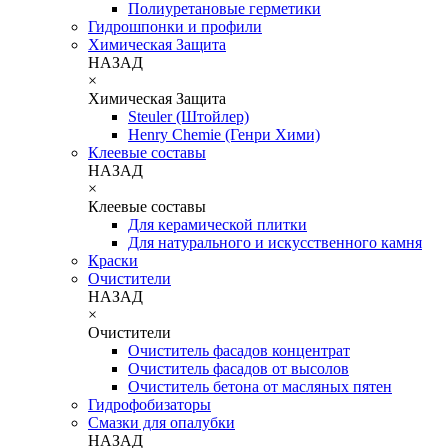
Полиуретановые герметики
Гидрошпонки и профили
Химическая Защита
НАЗАД
×
Химическая Защита
Steuler (Штойлер)
Henry Chemie (Генри Хими)
Клеевые составы
НАЗАД
×
Клеевые составы
Для керамической плитки
Для натурального и искусственного камня
Краски
Очистители
НАЗАД
×
Очистители
Очиститель фасадов концентрат
Очиститель фасадов от высолов
Очиститель бетона от масляных пятен
Гидрофобизаторы
Смазки для опалубки
НАЗАД