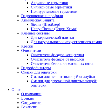
Акриловые герметики
Силиконовые герметики
Полиуретановые герметики
Гидрошпонки и профили
Химическая Защита
Steuler (Штойлер)
Henry Chemie (Генри Хими)
Клеевые составы
Для керамической плитки
Для натурального и искусственного камня
Краски
Очистители
Очиститель фасадов концентрат
Очиститель фасадов от высолов
Очиститель бетона от масляных пятен
Гидрофобизаторы
Смазки для опалубки
Смазки для невпитывающей опалубки
Смазки для деревянной (впитывающей)
опалубки
О нас
О компании
Бренды
Сотрудники
Вакансии