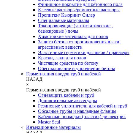
Финишное покрытие для бетонного пола
Клеевые растворы/ремонтные растворы
Пропитки/ Кьюринг/ Силер
Специальные материалы
Токопроводящие ( антистатические ,
безискровые ) полы
Химстойкие материалы для полов
Защита бетона от проникновения влаги,
агрессивных веществ
Эластичные герметики для швов / праймеры
Краски, лаки для полов
Чистящие средства по бетону
Обеспыливание и упрочнение бетона
Герметизация вводов труб и кабелей
НАЗАД
×
Герметизация вводов труб и кабелей
Огнезащита кабелей и труб
Дополнительные акссесуары
Резиновые уплотнители для кабелей и труб
Обсадные трубы и накладные фланцы
Кабельные проходки (пластик) диэлектрик
Master Seal
Инъекционные материалы
НАЗАД