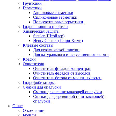
Грунтовки
Герметики
Акриловые герметики
Силиконовые герметики
Полиуретановые герметики
Гидрошпонки и профили
Химическая Защита
Steuler (Штойлер)
Henry Chemie (Генри Хими)
Клеевые составы
Для керамической плитки
Для натурального и искусственного камня
Краски
Очистители
Очиститель фасадов концентрат
Очиститель фасадов от высолов
Очиститель бетона от масляных пятен
Гидрофобизаторы
Смазки для опалубки
Смазки для невпитывающей опалубки
Смазки для деревянной (впитывающей)
опалубки
О нас
О компании
Бренды