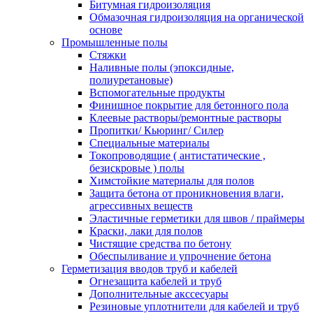
Битумная гидроизоляция
Обмазочная гидроизоляция на органической
основе
Промышленные полы
Стяжки
Наливные полы (эпоксидные,
полиуретановые)
Вспомогательные продукты
Финишное покрытие для бетонного пола
Клеевые растворы/ремонтные растворы
Пропитки/ Кьюринг/ Силер
Специальные материалы
Токопроводящие ( антистатические ,
безискровые ) полы
Химстойкие материалы для полов
Защита бетона от проникновения влаги,
агрессивных веществ
Эластичные герметики для швов / праймеры
Краски, лаки для полов
Чистящие средства по бетону
Обеспыливание и упрочнение бетона
Герметизация вводов труб и кабелей
Огнезащита кабелей и труб
Дополнительные акссесуары
Резиновые уплотнители для кабелей и труб