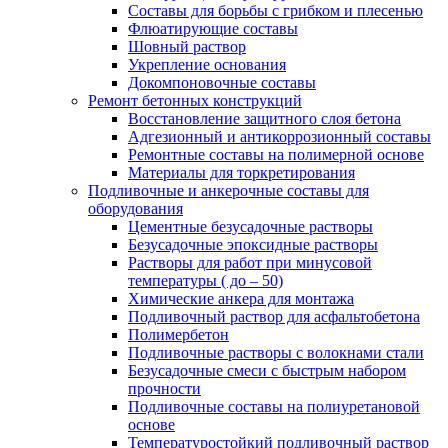
Составы для борьбы с грибком и плесенью
Флюатирующие составы
Шовный раствор
Укрепление основания
Докомпоновочные составы
Ремонт бетонных конструкций
Восстановление защитного слоя бетона
Адгезионный и антикоррозионный составы
Ремонтные составы на полимерной основе
Материалы для торкретирования
Подливочные и анкерочные составы для
оборудования
Цементные безусадочные растворы
Безусадочные эпоксидные растворы
Растворы для работ при минусовой
температуры ( до – 50)
Химические анкера для монтажа
Подливочный раствор для асфальтобетона
Полимербетон
Подливочные растворы с волокнами стали
Безусадочные смеси с быстрым набором
прочности
Подливочные составы на полиуретановой
основе
Температуростойкий подливочный раствор