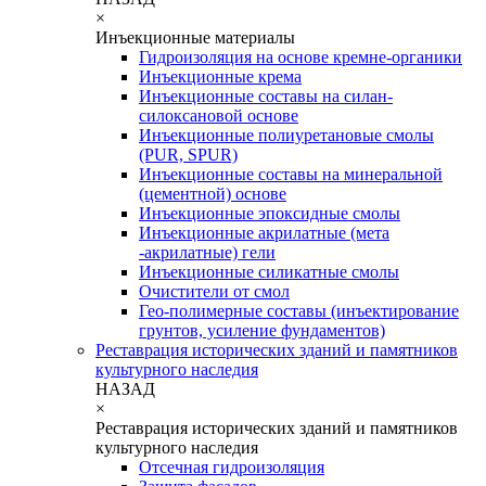
×
Инъекционные материалы
Гидроизоляция на основе кремне-органики
Инъекционные крема
Инъекционные составы на силан-
силоксановой основе
Инъекционные полиуретановые смолы
(PUR, SPUR)
Инъекционные составы на минеральной
(цементной) основе
Инъекционные эпоксидные смолы
Инъекционные акрилатные (мета
-акрилатные) гели
Инъекционные силикатные смолы
Очистители от смол
Гео-полимерные составы (инъектирование
грунтов, усиление фундаментов)
Реставрация исторических зданий и памятников
культурного наследия
НАЗАД
×
Реставрация исторических зданий и памятников
культурного наследия
Отсечная гидроизоляция