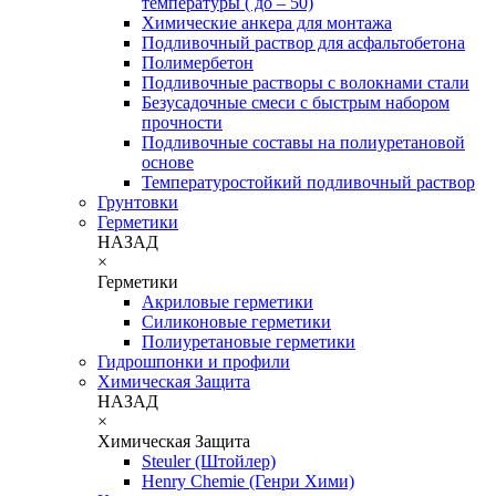
температуры ( до – 50)
Химические анкера для монтажа
Подливочный раствор для асфальтобетона
Полимербетон
Подливочные растворы с волокнами стали
Безусадочные смеси с быстрым набором
прочности
Подливочные составы на полиуретановой
основе
Температуростойкий подливочный раствор
Грунтовки
Герметики
НАЗАД
×
Герметики
Акриловые герметики
Силиконовые герметики
Полиуретановые герметики
Гидрошпонки и профили
Химическая Защита
НАЗАД
×
Химическая Защита
Steuler (Штойлер)
Henry Chemie (Генри Хими)