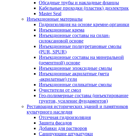
Обсадные трубы и накладные фланцы
Кабельные проходки (пластик) диэлектрик
Master Seal
Инъекционные материалы
Гидроизоляция на основе кремне-органики
Инъекционные крема
Инъекционные составы на силан-
силоксановой основе
Инъекционные полиуретановые смолы
(PUR, SPUR)
Инъекционные составы на минеральной
(цементной) основе
Инъекционные эпоксидные смолы
Инъекционные акрилатные (мета
-акрилатные) гели
Инъекционные силикатные смолы
Очистители от смол
Гео-полимерные составы (инъектирование
грунтов, усиление фундаментов)
Реставрация исторических зданий и памятников
культурного наследия
Отсечная гидроизоляция
Защита фасадов
Добавки для растворов
Санирующие штукатурки