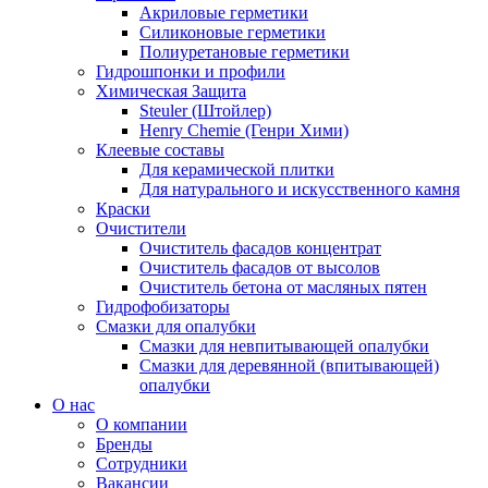
Акриловые герметики
Силиконовые герметики
Полиуретановые герметики
Гидрошпонки и профили
Химическая Защита
Steuler (Штойлер)
Henry Chemie (Генри Хими)
Клеевые составы
Для керамической плитки
Для натурального и искусственного камня
Краски
Очистители
Очиститель фасадов концентрат
Очиститель фасадов от высолов
Очиститель бетона от масляных пятен
Гидрофобизаторы
Смазки для опалубки
Смазки для невпитывающей опалубки
Смазки для деревянной (впитывающей)
опалубки
О нас
О компании
Бренды
Сотрудники
Вакансии