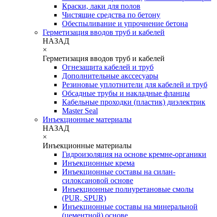
Краски, лаки для полов
Чистящие средства по бетону
Обеспыливание и упрочнение бетона
Герметизация вводов труб и кабелей
НАЗАД
×
Герметизация вводов труб и кабелей
Огнезащита кабелей и труб
Дополнительные акссесуары
Резиновые уплотнители для кабелей и труб
Обсадные трубы и накладные фланцы
Кабельные проходки (пластик) диэлектрик
Master Seal
Инъекционные материалы
НАЗАД
×
Инъекционные материалы
Гидроизоляция на основе кремне-органики
Инъекционные крема
Инъекционные составы на силан-
силоксановой основе
Инъекционные полиуретановые смолы
(PUR, SPUR)
Инъекционные составы на минеральной
(цементной) основе