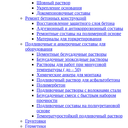
Шовный раствор
Укрепление основания
Докомпоновочные составы
Ремонт бетонных конструкций
Восстановление защитного слоя бетона
Адгезионный и антикоррозионный составы
Ремонтные составы на полимерной основе
Материалы для торкретирования
Подливочные и анкерочные составы для
оборудования
Цементные безусадочные растворы
Безусадочные эпоксидные растворы
Растворы для работ при минусовой
температуры ( до – 50)
Химические анкера для монтажа
Подливочный раствор для асфальтобетона
Полимербетон
Подливочные растворы с волокнами стали
Безусадочные смеси с быстрым набором
прочности
Подливочные составы на полиуретановой
основе
Температуростойкий подливочный раствор
Грунтовки
Герметики