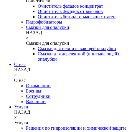
Очистители
Очиститель фасадов концентрат
Очиститель фасадов от высолов
Очиститель бетона от масляных пятен
Гидрофобизаторы
Смазки для опалубки
НАЗАД
×
Смазки для опалубки
Смазки для невпитывающей опалубки
Смазки для деревянной (впитывающей)
опалубки
О нас
НАЗАД
×
О нас
О компании
Бренды
Сотрудники
Вакансии
Услуги
НАЗАД
×
Услуги
Решения по гидроизоляции и химической защите