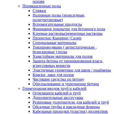
основе
Промышленные полы
Стяжки
Наливные полы (эпоксидные,
полиуретановые)
Вспомогательные продукты
Финишное покрытие для бетонного пола
Клеевые растворы/ремонтные растворы
Пропитки/ Кьюринг/ Силер
Специальные материалы
Токопроводящие ( антистатические ,
безискровые ) полы
Химстойкие материалы для полов
Защита бетона от проникновения влаги,
агрессивных веществ
Эластичные герметики для швов / праймеры
Краски, лаки для полов
Чистящие средства по бетону
Обеспыливание и упрочнение бетона
Герметизация вводов труб и кабелей
Огнезащита кабелей и труб
Дополнительные акссесуары
Резиновые уплотнители для кабелей и труб
Обсадные трубы и накладные фланцы
Кабельные проходки (пластик) диэлектрик