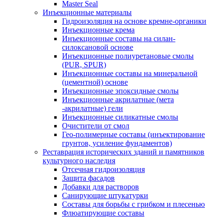
Master Seal
Инъекционные материалы
Гидроизоляция на основе кремне-органики
Инъекционные крема
Инъекционные составы на силан-
силоксановой основе
Инъекционные полиуретановые смолы
(PUR, SPUR)
Инъекционные составы на минеральной
(цементной) основе
Инъекционные эпоксидные смолы
Инъекционные акрилатные (мета
-акрилатные) гели
Инъекционные силикатные смолы
Очистители от смол
Гео-полимерные составы (инъектирование
грунтов, усиление фундаментов)
Реставрация исторических зданий и памятников
культурного наследия
Отсечная гидроизоляция
Защита фасадов
Добавки для растворов
Санирующие штукатурки
Составы для борьбы с грибком и плесенью
Флюатирующие составы