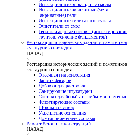
Инъекционные эпоксидные смолы
Инъекционные акрилатные (мета
-акрилатные) гели
Инъекционные силикатные смолы
Очистители от смол
Гео-полимерные составы (инъектирование
грунтов, усиление фундаментов)
Реставрация исторических зданий и памятников
культурного наследия
НАЗАД
×
Реставрация исторических зданий и памятников
культурного наследия
Отсечная гидроизоляция
Защита фасадов
Добавки для растворов
Санирующие штукатурки
Составы для борьбы с грибком и плесенью
Флюатирующие составы
Шовный раствор
Укрепление основания
Докомпоновочные составы
Ремонт бетонных конструкций
НАЗАД
×