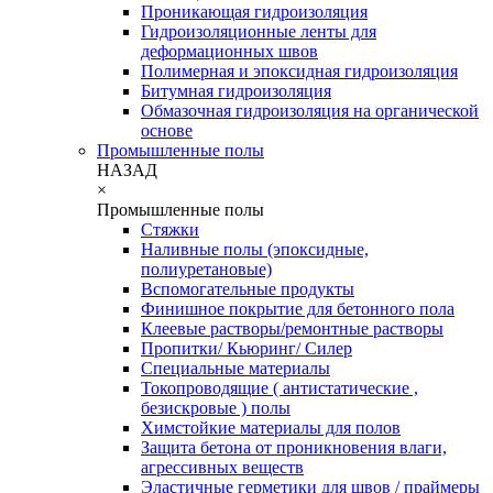
Проникающая гидроизоляция
Гидроизоляционные ленты для
деформационных швов
Полимерная и эпоксидная гидроизоляция
Битумная гидроизоляция
Обмазочная гидроизоляция на органической
основе
Промышленные полы
НАЗАД
×
Промышленные полы
Стяжки
Наливные полы (эпоксидные,
полиуретановые)
Вспомогательные продукты
Финишное покрытие для бетонного пола
Клеевые растворы/ремонтные растворы
Пропитки/ Кьюринг/ Силер
Специальные материалы
Токопроводящие ( антистатические ,
безискровые ) полы
Химстойкие материалы для полов
Защита бетона от проникновения влаги,
агрессивных веществ
Эластичные герметики для швов / праймеры