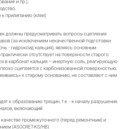
вание и пр.);
одство;
к прилипанию (клеи)
жек должны предусматривать вопросы сцепления
швов (за исключением некачественной подготовки
очь - гидроксид кальция), являясь основным
практически отсутствует на поверхности старого
ся в карбонат кальция – инертную соль, реагирующую
 плохо сцепляется с карбонизованной поверхностью,
леиваясь» к старому основанию, не составляют с ним
т к образованию трещин, т.е. - к началу разрушения.
иалов, включающий:
 качестве промежуточного (перед ремонтным) и
ием (ASOCRET-KS/HB).