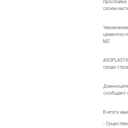
прослойки,
слоем кист
Увеличение
цементно-п
MZ.
ASOPLAST-M
среде стро
Длинноцепн
сообщают е
В итоге им
Существен