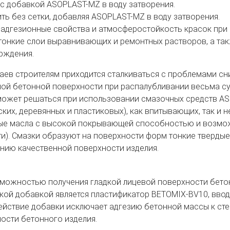
с добавкой ASOPLAST-MZ в воду затворения.
ть без сетки, добавляя ASOPLAST-MZ в воду затворения.
адгезионные свойства и атмосферостойкость красок при 
тонкие слои выравнивающих и ремонтных растворов, а так
рждения.
чаев строителям приходится сталкиваться с проблемами сн
ой бетонной поверхности при распалубливании весьма су
ожет решаться при использовании смазочных средств ASI
ских, деревянных и пластиковых), как впитывающих, так и
е масла с высокой покрывающей способностью и возможн
и). Смазки образуют на поверхности форм тонкие тверды
ию качественной поверхности изделия.
можностью получения гладкой лицевой поверхности бетон
акой добавкой является пластификатор BETOMIX-BV10, вводи
ействие добавки исключает адгезию бетонной массы к сте
ости бетонного изделия.