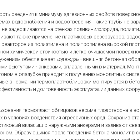
сть сведения к минимуму адгезионных свойств поверхно
темах водоснабжения и водоотведения. Такие трубы не зар
е не задерживаются на стенках поливинилхлорида, полиэт
ивают также применение пластиковых резервуаров, водос
 реакторов из полиэтилена и полипропилена высокой пло
ной химической стойкостью и легко очищаемой поверхно
ужениям обеспечивает «одежда» - внешняя бетонная обол
ми выступами - анкерами, вплавленными в материал. Мон
оном в опалубке приводит к получению монолитных систе
ые в Германии термопласт-облицовки монтируются в бет
фективность и долговечность эксплуатации данных соор
ьзования термопласт-облицовок весьма плодотворна в во
 в условиях воздействия агрессивных сред. Сохранив ста
стиковый вкладыш с наружными анкерами и заливают све
оном. Образующийся после твердения бетона монолит в с