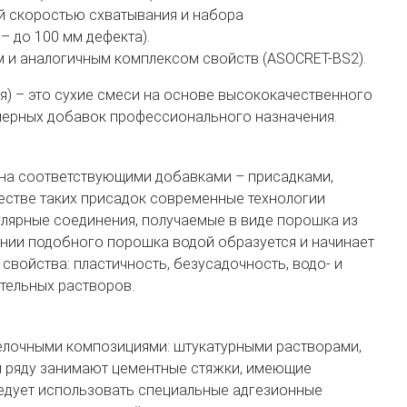
й скоростью схватывания и набора
– до 100 мм дефекта).
и аналогичным комплексом свойств (ASOCRET-BS2).
 – это сухие смеси на основе высококачественного
мерных добавок профессионального назначения.
на соответствующими добавками – присадками,
естве таких присадок современные технологии
лярные соединения, получаемые в виде порошка из
ении подобного порошка водой образуется и начинает
войства: пластичность, безусадочность, водо- и
тельных растворов.
елочными композициями: штукатурными растворами,
м ряду занимают цементные стяжки, имеющие
следует использовать специальные адгезионные