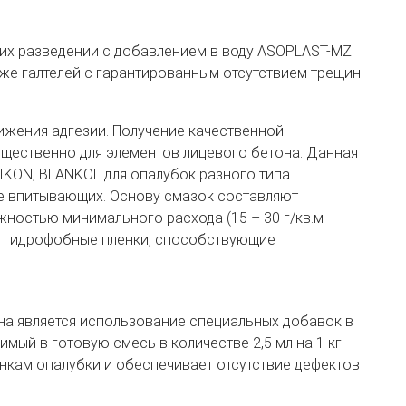
их разведении с добавлением в воду ASOPLAST-MZ.
же галтелей с гарантированным отсутствием трещин
ижения адгезии. Получение качественной
щественно для элементов лицевого бетона. Данная
KON, BLANKOL для опалубок разного типа
 не впитывающих. Основу смазок составляют
остью минимального расхода (15 – 30 г/кв.м
е гидрофобные пленки, способствующие
а является использование специальных добавок в
мый в готовую смесь в количестве 2,5 мл на 1 кг
нкам опалубки и обеспечивает отсутствие дефектов