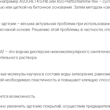
 например ASOCRET-KS/HB или ASO-Haftschlämme-flex – су
ью или щеткой на бетонное основание. Затем методом «св
 адгезии – весьма актуальная проблема при использовании
есчаной основе. Решению этой проблемы, в частности, с
Z – это водная дисперсия низкомолекулярного синтетичес
ительного раствора.
ые молекулы каучука в составе воды затворения, равном
й необходимую пластичность и повышают клеящую спосо
еется возможность:
но увеличить адгезию покрытий, осуществив предварител