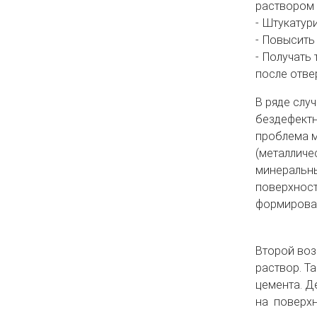
раствором 
Штукатури
Повысить 
Получать 
после отве
В ряде слу
бездефектн
проблема м
(металличе
минеральны
поверхност
формирован
Второй воз
раствор. Т
цемента. Д
на поверхн