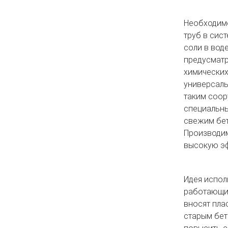
Необходимо
труб в сис
соли в вод
предусматр
химических
универсаль
таким соор
специальны
свежим бет
Производим
высокую эф
Идея испол
работающих
вносят пла
старым бет