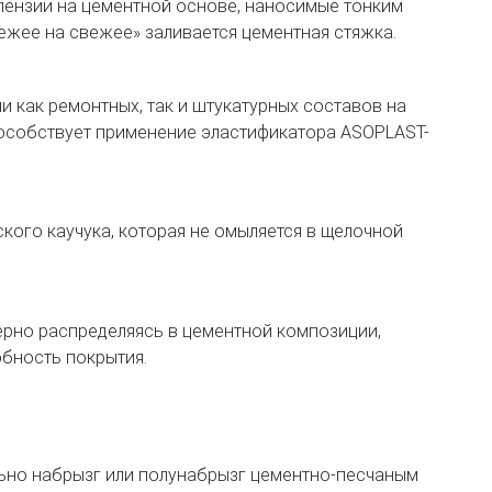
спензии на цементной основе, наносимые тонким
ежее на свежее» заливается цементная стяжка.
 как ремонтных, так и штукатурных составов на
пособствует применение эластификатора ASOPLAST-
кого каучука, которая не омыляется в щелочной
ерно распределяясь в цементной композиции,
бность покрытия.
ьно набрызг или полунабрызг цементно-песчаным