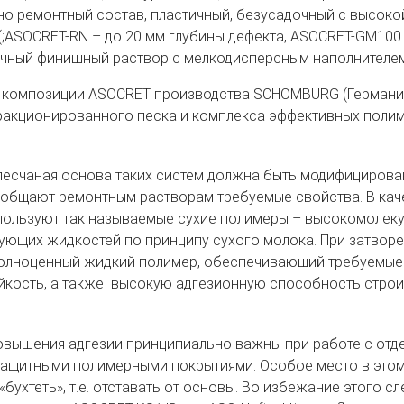
о ремонтный состав, пластичный, безусадочный с высоко
(;ASOCRET-RN – до 20 мм глубины дефекта, ASOCRET-GM100 
чный финишный раствор с мелкодисперсным наполнителем 
композиции ASOCRET производства SCHOMBURG (Германия)
ракционированного песка и комплекса эффективных поли
есчаная основа таких систем должна быть модифицирова
общают ремонтным растворам требуемые свойства. В кач
ользуют так называемые сухие полимеры – высокомолеку
ующих жидкостей по принципу сухого молока. При затвор
олноценный жидкий полимер, обеспечивающий требуемые с
кость, а также высокую адгезионную способность строи
вышения адгезии принципиально важны при работе с отд
защитными полимерными покрытиями. Особое место в это
«бухтеть», т.е. отставать от основы. Во избежание этого 