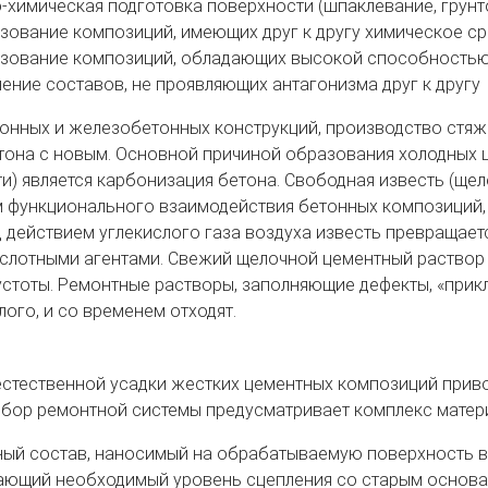
-химическая подготовка поверхности (шпаклевание, грунто
зование композиций, имеющих друг к другу химическое ср
зование композиций, обладающих высокой способностью 
ение составов, не проявляющих антагонизма друг к другу
онных и железобетонных конструкций, производство стя
тона с новым. Основной причиной образования холодных 
и) является карбонизация бетона. Свободная известь (щел
 функционального взаимодействия бетонных композиций, 
д действием углекислого газа воздуха известь превращает
ислотными агентами. Свежий щелочной цементный раствор
устоты. Ремонтные растворы, заполняющие дефекты, «прик
лого, и со временем отходят.
стественной усадки жестких цементных композиций приводя
бор ремонтной системы предусматривает комплекс матер
ый состав, наносимый на обрабатываемую поверхность в
ющий необходимый уровень сцепления со старым основан