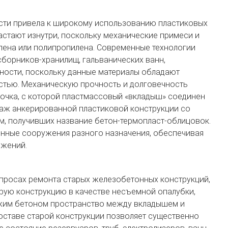
сти привела к широкому использованию пластиковых
астают изнутри, поскольку механические примеси и
илена или полипропилена. Современные технологии
борников-хранилищ, гальванических ванн,
тности, поскольку данные материалы обладают
стью. Механическую прочность и долговечность
очка, с которой пластмассовый «вкладыш» соединен
таж анкерированной пластиковой конструкции со
м, получивших название бетон-термопласт-облицовок.
онные сооружения разного назначения, обеспечивая
ужений.
просах ремонта старых железобетонных конструкций,
рую конструкцию в качестве несъемной опалубки,
жим бетоном пространство между вкладышем и
оставе старой конструкции позволяет существенно