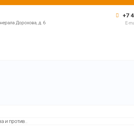
+7 4
Генерала Дорохова, д. 6
E-ma
ормация
Каталоги
Контакты