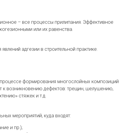
зионное – все процессы прилипания. Эффективное
когезионными или их равенства.
явлений адгезии в строительной практике.
в процессе формирования многослойных композиций
т к возникновению дефектов: трещин, шелушению,
ению» стяжек и т.д.
ных мероприятий, куда входят:
ие и пр.);