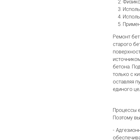
Физико
Исполь
Исполь
Примен
Ремонт бет
старого бе
поверхност
источником
бетона. По
только с к
оставляя п
единого це
Процессы е
Поэтому вы
Адгезионн
обеспечива