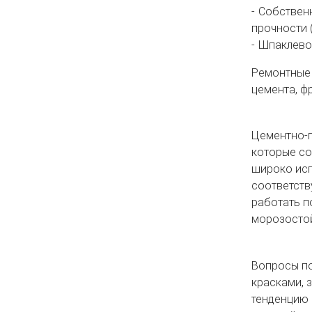
Собственн
прочности 
Шпаклево
Ремонтные 
цемента, ф
Цементно-п
которые со
широко исп
соответств
работать п
морозостой
Вопросы по
красками, 
тенденцию 